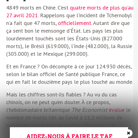
4849 morts en Chine. C’est
quatre morts de plus qu’au
27 avril 2021
. Rappelons que l’incident de Tchernobyl
n’a fait que 47 morts,
officiellement
. Autant dire que
ça sent bon le mensonge d’État. Les pays les plus
lourdement touchés sont les États-Unis (827.000
morts), le Brésil (619.000), l’Inde (482.000), la Russie
(305.000) et le Mexique (299.000).
Et en France ? On décompte à ce jour 124.930 décès,
selon le bilan officiel de Santé publique France, ce
qui en fait le douzième pays le plus touché au monde.
Mais les chiffres sont-ils fiables ? Au vu du cas
chinois, on ne peut qu’en douter. À ce propos,
l’hebdomadaire britannique
The Economist
évalue
le
nombre de morts liés au Covid à 15,3 millions de
personnes. Assez loin du chiffre officiel de 5,4
×
millions de morts à l’échelle planétaire. Il n’y a pas
AIDEZ-NOUS À FAIRE LE TAF