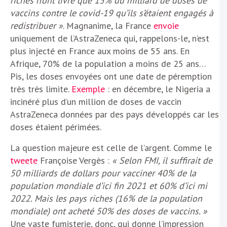
riches n’ont livré que 15% du milliard de doses de
vaccins contre le covid-19 qu’ils s’étaient engagés à
redistribuer »
. Magnanime, la France
envoie
uniquement de l’AstraZeneca qui, rappelons-le, n’est
plus injecté en France aux moins de 55 ans. En
Afrique, 70% de la population a moins de 25 ans…
Pis, les doses envoyées ont une date de péremption
très très limite.
Exemple
: en décembre, le Nigeria a
incinéré plus d’un million de doses de vaccin
AstraZeneca données par des pays développés car les
doses étaient périmées.
La question majeure est celle de l’argent. Comme le
tweete
Françoise Vergès :
« Selon FMI, il suffirait de
50 milliards de dollars pour vacciner 40% de la
population mondiale d’ici fin 2021 et 60% d’ici mi
2022. Mais les pays riches (16% de la population
mondiale) ont acheté 50% des doses de vaccins. »
Une vaste fumisterie, donc, qui donne l’impression