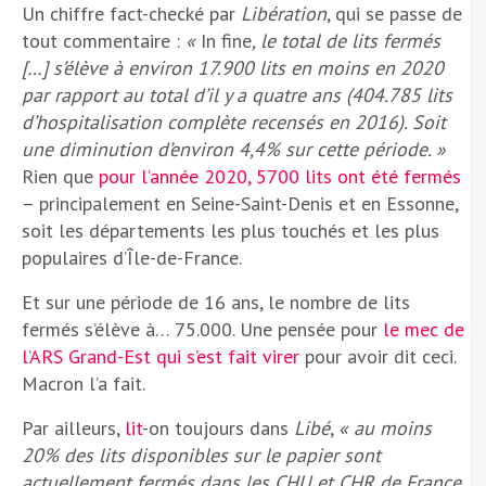
Un chiffre fact-checké par
Libération
, qui se passe de
tout commentaire :
«
In fine
, le total de lits fermés
[…] s’élève à environ 17.900 lits en moins en 2020
par rapport au total d’il y a quatre ans (404.785 lits
d’hospitalisation complète recensés en 2016). Soit
une diminution d’environ 4,4% sur cette période. »
Rien que
pour l’année 2020, 5700 lits ont été fermés
– principalement en Seine-Saint-Denis et en Essonne,
soit les départements les plus touchés et les plus
populaires d’Île-de-France.
Et sur une période de 16 ans, le nombre de lits
fermés s’élève à… 75.000. Une pensée pour
le mec de
l’ARS Grand-Est qui s’est fait virer
pour avoir dit ceci.
Macron l’a fait.
Par ailleurs,
lit
-on toujours dans
Libé
,
« au moins
20% des lits disponibles sur le papier sont
actuellement fermés dans les CHU et CHR de France,