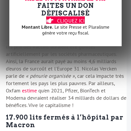
que la Chine qui ment ?
FAITES UN DON
DÉFISCALISÉ
4,6 milliards d’euros de surcoût
CLIQUEZ ICI
pour le vaccin
Montant Libre.
Le site Presse et Pluralisme
Selon Nicolas Vercken, directeur des campagnes et du
génère votre reçu fiscal.
plaidoyer d’Oxfam France,
interviewé
par
Libération
,
les prix des vaccins auraient été gonflés
artificiellement par les sociétés pharmaceutiques.
Ainsi, la France aurait payé au moins 4,6 milliards
d’euros de surcoût et l’Europe 31. Nicolas Vercken
parle de
« pénurie organisée »
, car cela impacte très
fortement les pays les plus pauvres. Par ailleurs,
Oxfam
estime
qu’en 2021, Pfizer, BionTech et
Moderna devraient réaliser 34 milliards de dollars de
bénéfices. Vive le capitalisme !
17.900 lits fermés à l’hôpital par
Macron