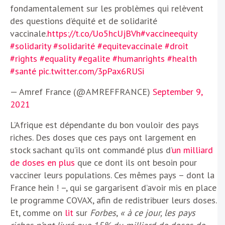
fondamentalement sur les problèmes qui relèvent
des questions d’équité et de solidarité
vaccinale.
https://t.co/Uo5hcUjBVh
#vaccineequity
#solidarity
#solidarité
#equitevaccinale
#droit
#rights
#equality
#egalite
#humanrights
#health
#santé
pic.twitter.com/3pPax6RUSi
— Amref France (@AMREFFRANCE)
September 9,
2021
L’Afrique est dépendante du bon vouloir des pays
riches. Des doses que ces pays ont largement en
stock sachant qu’ils ont commandé plus d’
un milliard
de doses en plus
que ce dont ils ont besoin pour
vacciner leurs populations. Ces mêmes pays – dont la
France hein ! –, qui se gargarisent d’avoir mis en place
le programme COVAX, afin de redistribuer leurs doses.
Et, comme on
lit
sur
Forbes
,
« à ce jour, les pays