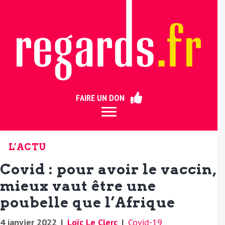
ermer
FAIRE UN DON
L'ACTU
Covid : pour avoir le vaccin,
mieux vaut être une
poubelle que l’Afrique
4 janvier 2022
|
Loïc Le Clerc
|
Covid-19