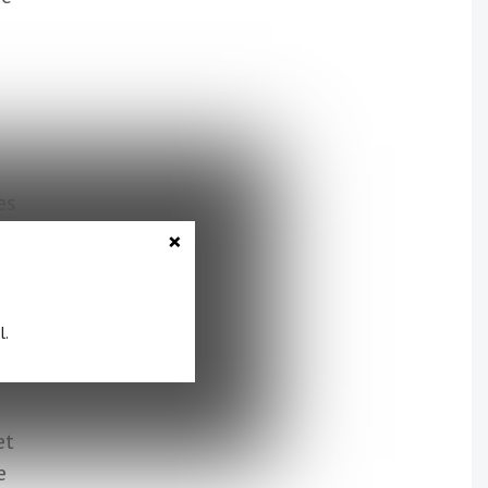
es
es
×
re
l.
et
e