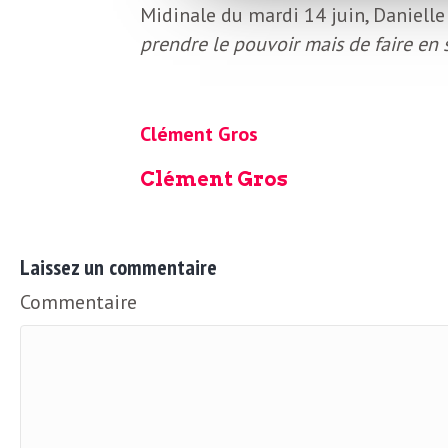
o
r
Midinale du mardi 14 juin, Daniell
prendre le pouvoir mais de faire en s
d
m
s
U
Clément Gros
Clément Gros
S
A
Laissez un commentaire
Commentaire
L
a