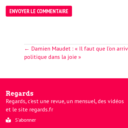
e
R
e
g
Posts
← Damien Maudet : « Il faut que l’on arrive
navigation
politique dans la joie »
a
r
Regards
d
Regards, c'est une revue, un mensuel, des vidéos
et le site regards.fr
s
S'abonner