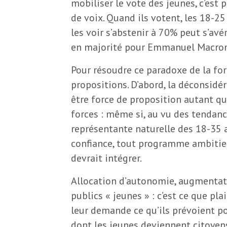
mobiliser le vote des jeunes, c’est 
N
a
de voix. Quand ils votent, les 18-
e
les voir s’abstenir à 70% peut s’avé
l
w
en majorité pour Emmanuel Macron
s
e
Pour résoudre ce paradoxe de la fo
l
propositions. D’abord, la déconsidér
e
être force de proposition autant qu
L
t
forces : même si, au vu des tendanc
représentante naturelle des 18-35 an
t
e
confiance, tout programme ambitie
e
devrait intégrer.
r
D
Allocation d’autonomie, augmentati
:
publics « jeunes » : c’est ce que p
e
L
leur demande ce qu’ils prévoient po
a
dont les jeunes deviennent citoyens 