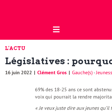
Fermer
L
L
a
’
B
L'ACTU
o
a
Législatives : pourquo
u
t
c
16 juin 2022
|
Clément Gros
|
Gauche(s)
-
Jeunes
i
t
q
69% des 18-25 ans ce sont abstenus
u
voix qui pourrait la rendre majorita
u
e
« Je veux juste dire aux jeunes qu’i