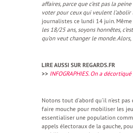
affaires, parce que c’est pas la peine
S
L
voter pour ceux qui veulent l’abolir 
’
journalistes ce lundi 14 juin. Mêm
a
a
les 18/25 ans, soyons honnêtes, c’est
qu’on veut changer le monde. Alors,
b
M
o
n
LIRE AUSSI SUR REGARDS.FR
i
n
>>
INFOGRAPHIES. On a décortiqué p
e
d
r
Notons tout d’abord qu’il n’est pas
i
à
faire mouche pour mobiliser les jeun
l
essentialiser une population comme
n
a
appels électoraux de la gauche, pou