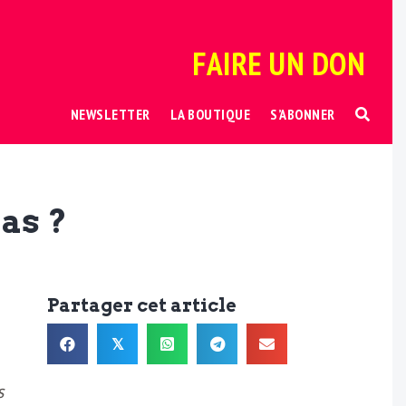
FAIRE UN DON
NEWSLETTER
LA BOUTIQUE
S’ABONNER
as ?
Partager cet article
𝕏
s