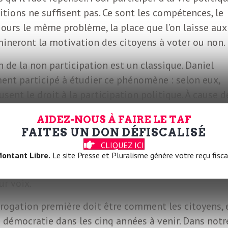
sitions ne suffisent pas. Ce sont les compétences, le
jours le même problème, la place que l’on laisse aux
mineront la motivation des citoyens à voter ou non.
n de la non participation est un classique. Daniel
ment participé à étudier ce phénomène : selon eux,
usent le droit à la participation politique. À cause d
s femmes, les ouvriers, les peu diplômés et les jeun
AIDEZ-NOUS À FAIRE LE TAF
 la vie politique. Le rôle du représentant politique
FAITES UN DON DÉFISCALISÉ
 de sa position de domination sur le reste de la
CLIQUEZ ICI
t pas le nécessaire pour voter mais il est au contrai
ontant Libre.
Le site Presse et Pluralisme génère votre reçu fisca
 et de comprendre par quels procédés ils et elles
ur voix.
rrogation première doit être comment les citoyens, 
la démocratie dans les cinq années à venir. Dans notr