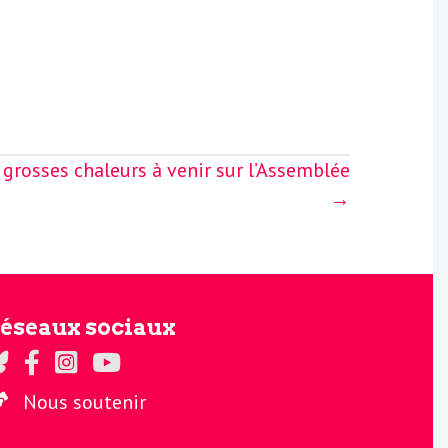
 grosses chaleurs à venir sur l’Assemblée
→
éseaux sociaux
gards sur Twitter
Regards sur Facebook
Regards sur Instagram
La chaine Regards sur Youtube
Nous soutenir