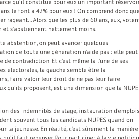
parce qu’il constitue pour eux un important réservoi
25 ans le font à 42% pour eux ! On comprend donc qu
rer rageant… Alors que les plus de 60 ans, eux, voten
 et s’abstiennent nettement moins.
rte abstention, on peut avancer quelques
ation de toute une génération n’aide pas : elle peut
e de contradiction. Et c’est même là l’une de ses
es électorales, la gauche semble être la
s, faire valoir leur droit de ne pas leur faire
ux qu’ils proposent, est une dimension que la NUPE
on des indemnités de stage, instauration d’emploi
laident souvent tous les candidats NUPES quand on
ur la jeunesse. En réalité, c’est sûrement la manière
qu’il faut repenser. Pour participer à la vie politiq