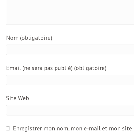
L
e
t
Nom (obligatoire)
t
Email (ne sera pas publié) (obligatoire)
r
e
Site Web
d
Enregistrer mon nom, mon e-mail et mon site