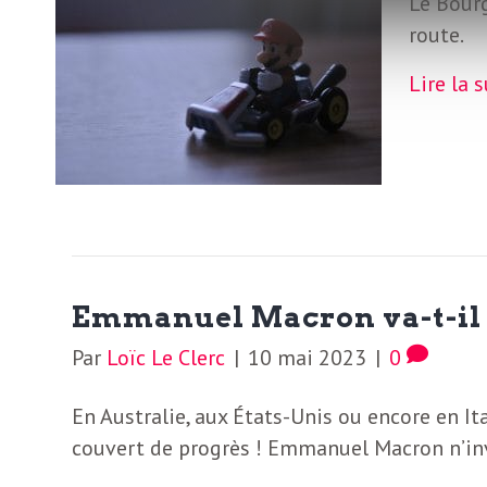
Le Bour
L
route.
e
Lire la 
t
t
r
Emmanuel Macron va-t-il r
e
Par
Loïc Le Clerc
|
10 mai 2023
|
0
d
En Australie, aux États-Unis ou encore en Ita
couvert de progrès ! Emmanuel Macron n’in