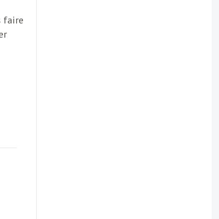
 faire
er