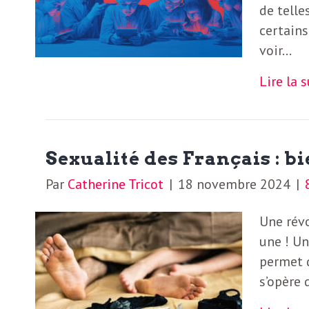
de tell
S
L
certains
’
voir…
a
a
Lire la 
b
M
o
n
i
Sexualité des Français : b
n
Par
Catherine Tricot
|
18 novembre 2024
|
e
d
r
Une révo
i
à
une ! Un
permet 
l
n
s’opère 
a