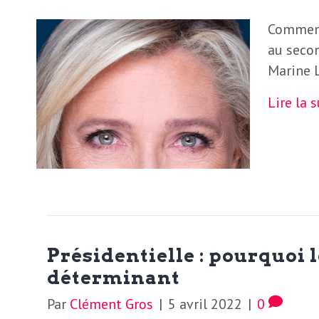
Comment 
au secon
Marine L
Lire la 
Présidentielle : pourquoi l
déterminant
Par
Clément Gros
|
5 avril 2022
|
0