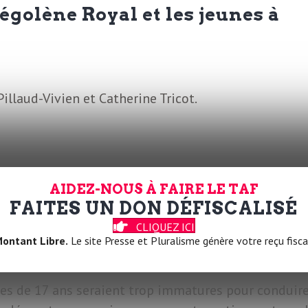
golène Royal et les jeunes à
illaud-Vivien et Catherine Tricot.
AIDEZ-NOUS À FAIRE LE TAF
 quand des associations de
FAITES UN DON DÉFISCALISÉ
contre-productives
CLIQUEZ ICI
ontant Libre.
Le site Presse et Pluralisme génère votre reçu fisca
es de 17 ans seraient trop immatures pour conduire.