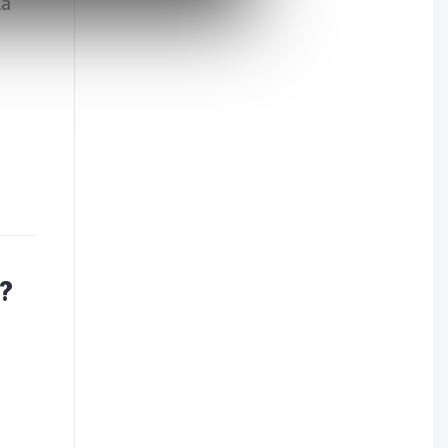
la
 ?