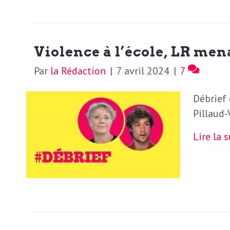
b
L
e
r
Violence à l’école, LR men
t
i
t
Par
la Rédaction
|
7 avril 2024
|
7
r
e
Débrief 
e
Pillaud-
d
f
Lire la 
e
R
F
e
g
r
a