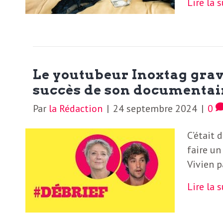
Lire la 
N
a
e
l
w
s
e
Le youtubeur Inoxtag gravi
l
succès de son documentai
e
L
Par
la Rédaction
|
24 septembre 2024
|
0
t
t
C’était 
e
e
faire un
Vivien p
r
D
:
Lire la 
e
L
a