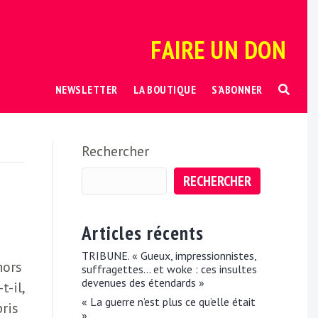
FAIRE UN DON
NEWSLETTER
LA BOUTIQUE
S’ABONNER
Rechercher
RECHERCHER
Articles récents
TRIBUNE. « Gueux, impressionnistes,
hors
suffragettes… et woke : ces insultes
devenues des étendards »
t-il,
« La guerre n’est plus ce qu’elle était
pris
»