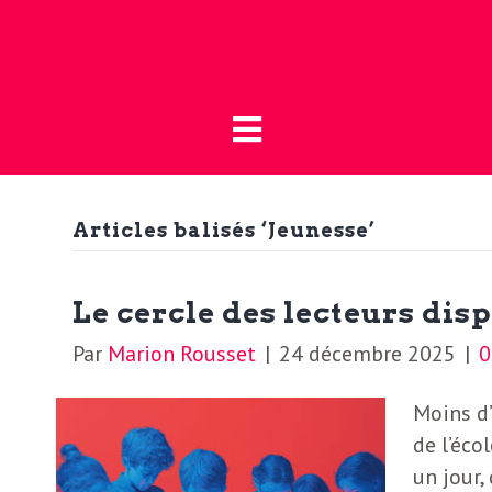
Fermer
L
L
a
’
B
o
Articles balisés ‘Jeunesse’
a
u
t
c
Le cercle des lecteurs dis
i
Par
Marion Rousset
|
24 décembre 2025
|
t
q
Moins d’
u
u
de l’écol
e
un jour,