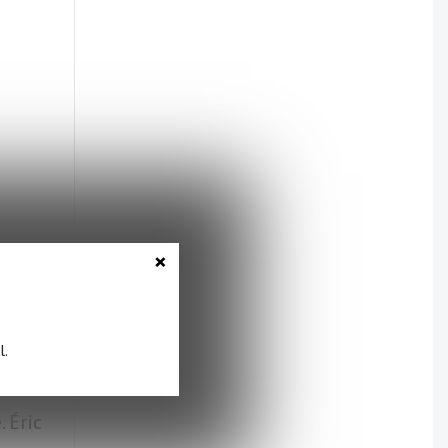
×
l.
 Éric