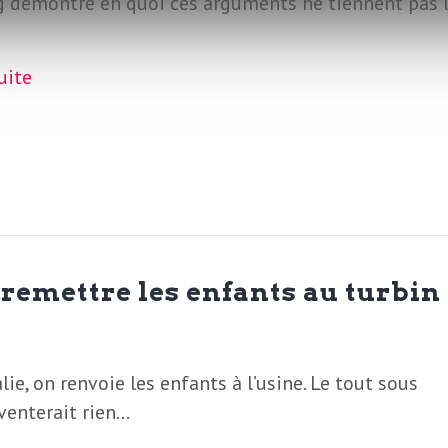
g démontre en quoi ces arguments ne tiennent pas 
suite
emettre les enfants au turbin
lie, on renvoie les enfants à l’usine. Le tout sous
venterait rien…