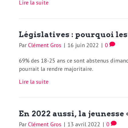
e
Lire la suite
R
e
Législatives : pourquoi les
g
Par
Clément Gros
|
16 juin 2022
|
0
69% des 18-25 ans ce sont abstenus dimanch
a
pourrait la rendre majoritaire.
r
Lire la suite
d
En 2022 aussi, la jeunesse
s
Par
Clément Gros
|
13 avril 2022
|
0