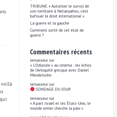
TRIBUNE. « Autoriser le survol de
ans
son territoire à Netanyahou, c’est
bafouer le droit international »
La guerre et la gauche
Comment sortir de cet état de
guerre ?
Commentaires récents
lemasseur
sur
« L’Odyssée » au cinéma : les échos
de l’Antiquité grecque avec Daniel
Mendelsohn
 voilà
lemasseur
sur
SONDAGE DU JOUR
us
 qui
lemasseur
sur
« À part Israël et les États-Unis, le
monde entier cherche la paix »