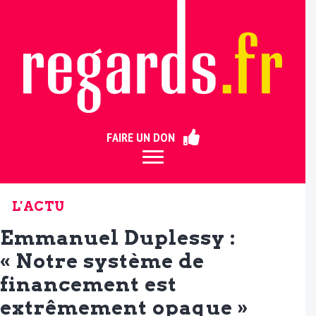
ermer
FAIRE UN DON
L'ACTU
Emmanuel Duplessy :
« Notre système de
financement est
extrêmement opaque »