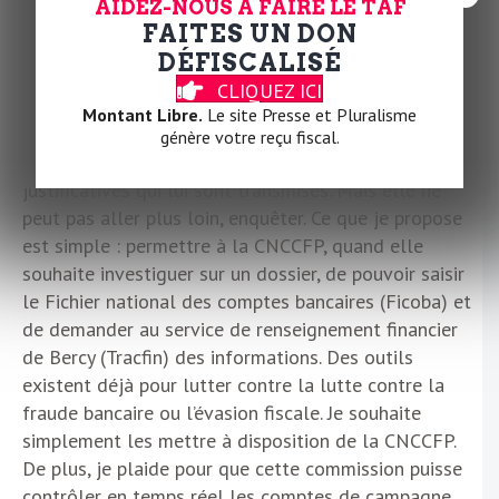
AIDEZ-NOUS À FAIRE LE TAF
La Commission nationale des comptes de
FAITES UN DON
campagne et des financements politiques
DÉFISCALISÉ
(CNCCFP) est-elle impuissante ?
CLIQUEZ ICI
Montant Libre.
Le site Presse et Pluralisme
Elle n’est pas assez armée. La CNCCFP s’appuie
génère votre reçu fiscal.
uniquement sur la base de déclarations et de pièces
justificatives qui lui sont transmises. Mais elle ne
peut pas aller plus loin, enquêter. Ce que je propose
est simple : permettre à la CNCCFP, quand elle
souhaite investiguer sur un dossier, de pouvoir saisir
le Fichier national des comptes bancaires (Ficoba) et
de demander au service de renseignement financier
de Bercy (Tracfin) des informations. Des outils
existent déjà pour lutter contre la lutte contre la
fraude bancaire ou l’évasion fiscale. Je souhaite
simplement les mettre à disposition de la CNCCFP.
De plus, je plaide pour que cette commission puisse
contrôler en temps réel les comptes de campagne