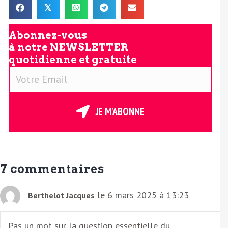
𝕏
Abonnez-vous
à notre
NEWSLETTER
quotidienne et gratuite
V
o
t
r
JE M'ABONNE
e
E
m
a
7 commentaires
i
l
le 6 mars 2025 à 13:23
Berthelot Jacques
Pas un mot sur la question essentielle du