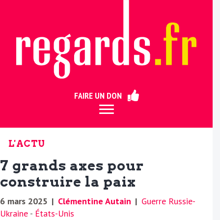
ermer
FAIRE UN DON
L'ACTU
7 grands axes pour
construire la paix
6 mars 2025
|
Clémentine Autain
|
Guerre Russie-
Ukraine
-
États-Unis