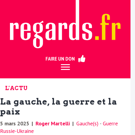
ermer
FAIRE UN DON
L'ACTU
La gauche, la guerre et la
paix
5 mars 2025
|
Roger Martelli
|
Gauche(s)
-
Guerre
Russie-Ukraine