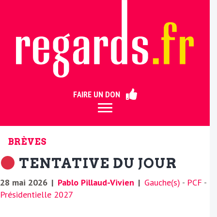
ermer
FAIRE UN DON
BRÈVES
TENTATIVE DU JOUR
28 mai 2026
|
Pablo Pillaud-Vivien
|
Gauche(s)
-
PCF
-
Présidentielle 2027