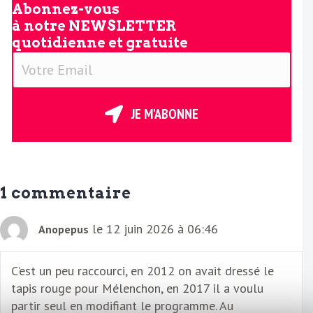
Abonnez-vous
à notre
NEWSLETTER
quotidienne et gratuite
V
o
t
r
JE M'ABONNE
e
E
m
a
1 commentaire
i
l
le 12 juin 2026 à 06:46
Anopepus
C’est un peu raccourci, en 2012 on avait dressé le
tapis rouge pour Mélenchon, en 2017 il a voulu
partir seul en modifiant le programme. Au