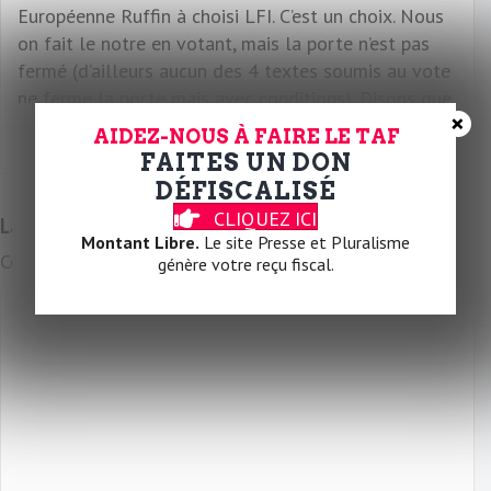
Européenne Ruffin à choisi LFI. C’est un choix. Nous
on fait le notre en votant, mais la porte n’est pas
fermé (d’ailleurs aucun des 4 textes soumis au vote
ne ferme la porte mais avec conditions). Disons que
×
l’on en a marre d’être les cocus de l’histoire.
AIDEZ-NOUS À FAIRE LE TAF
FAITES UN DON
DÉFISCALISÉ
Réponse
CLIQUEZ ICI
Laissez un commentaire
Montant Libre.
Le site Presse et Pluralisme
Commentaire
génère votre reçu fiscal.