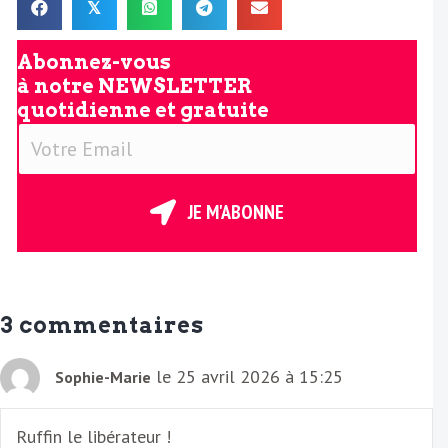
𝕏
Abonnez-vous
à notre
NEWSLETTER
quotidienne et gratuite
V
o
t
r
JE M'ABONNE
e
E
m
a
3 commentaires
i
l
le 25 avril 2026 à 15:25
Sophie-Marie
Ruffin le libérateur !