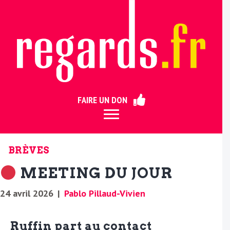
ermer
FAIRE UN DON
BRÈVES
MEETING DU JOUR
24 avril 2026
|
Pablo Pillaud-Vivien
Ruffin part au contact