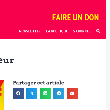
FAIRE UN DON
NEWSLETTER
LA BOUTIQUE
S’ABONNER
reur
Partager cet article
𝕏