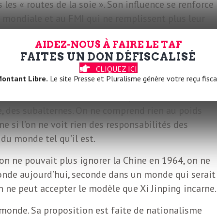
 les « routes de la soie ». Son influence se renforce
e mondiale et au FMI qui ne remplissent plus leur
n ne saurait être aveugle sur les conditions
AIDEZ-NOUS À FAIRE LE TAF
engagements. Comme on ne peut passer au second
FAITES UN DON DÉFISCALISÉ
ques et le régime de coercition et d’atteintes graves
CLIQUEZ ICI
ontant Libre.
Le site Presse et Pluralisme génère votre reçu fisca
 d’une mondialisation libérale qui a fait, de l’immen
, des subalternes. On ne comprend rien au poids
e si l’on ne voit rien des responsabilités des
 du monde tel qu’il est.
n ne pouvait plus ignorer la Chine en 1964, on ne
onde aujourd’hui, seconde dans un monde qui serait
on ne peut accepter le modèle que Xi Jinping incarne
 monde. Sa proposition est faite de nationalisme