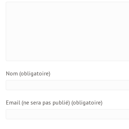
e
R
e
g
a
Nom (obligatoire)
r
d
Email (ne sera pas publié) (obligatoire)
s