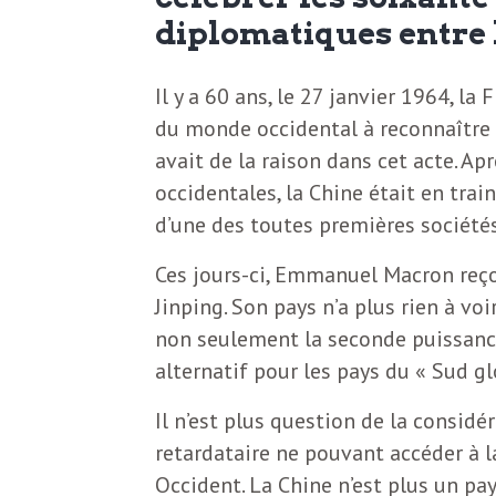
N
a
diplomatiques entre 
e
l
w
Il y a 60 ans, le 27 janvier 1964, l
du monde occidental à reconnaître
s
e
avait de la raison dans cet acte. Ap
l
occidentales, la Chine était en train
e
d’une des toutes premières société
L
t
Ces jours-ci, Emmanuel Macron reçoi
t
Jinping. Son pays n’a plus rien à voi
e
e
non seulement la seconde puissanc
r
alternatif pour les pays du « Sud gl
D
:
Il n’est plus question de la consi
e
L
retardataire ne pouvant accéder à 
Occident. La Chine n’est plus un p
a