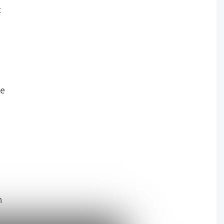
t
ie
n