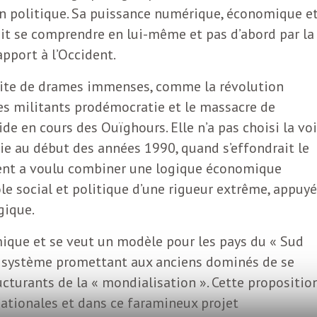
n politique. Sa puissance numérique, économique e
doit se comprendre en lui-même et pas d’abord par la
apport à l’Occident.
 faite de drames immenses, comme la révolution
 des militants prodémocratie et le massacre de
de en cours des Ouïghours. Elle n’a pas choisi la vo
ie au début des années 1990, quand s’effondrait le
nent a voulu combiner une logique économique
le social et politique d’une rigueur extrême, appuyé
gique.
mique et se veut un modèle pour les pays du « Sud
ste système promettant aux anciens dominés de se
ructurants de la « mondialisation ». Cette propositio
nationales et dans ce faramineux projet