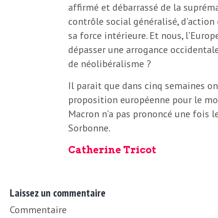
L
affirmé et débarrassé de la supréma
contrôle social généralisé, d’action 
e
sa force intérieure. Et nous, l’Eur
dépasser une arrogance occidentale
t
de néolibéralisme ?
Il parait que dans cinq semaines on
t
proposition européenne pour le mo
Macron n’a pas prononcé une fois le
r
Sorbonne.
e
Catherine Tricot
d
Laissez un commentaire
Commentaire