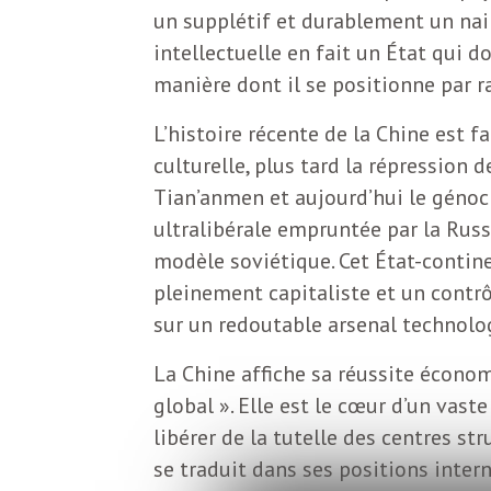
b
un supplétif et durablement un nai
L
intellectuelle en fait un État qui 
e
r
manière dont il se positionne par r
t
L’histoire récente de la Chine est
i
t
culturelle, plus tard la répression
r
Tian’anmen et aujourd’hui le génoci
e
ultralibérale empruntée par la Russ
e
modèle soviétique. Cet État-conti
d
f
pleinement capitaliste et un contrô
e
sur un redoutable arsenal technolo
R
F
La Chine affiche sa réussite écono
e
global ». Elle est le cœur d’un va
g
r
libérer de la tutelle des centres st
a
se traduit dans ses positions inter