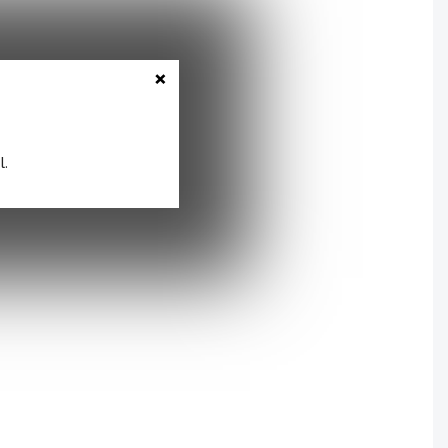
×
l.
se
.