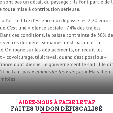
sont pas un détail du paysage : ils font partie de l
de toute mise à contribution sérieuse.
à l’os. Le litre d’essence qui dépasse les 2,20 euros
e. C’est une violence sociale : 74% des trajets
. Dans ces conditions, la baisse contrainte de 30% de
vée ces dernières semaines n’est pas un effort
. On rogne sur les déplacements, on réduit les
 – covoiturage, télétravail quand c’est possible –
rance quotidienne. Le gouvernement le sait. Il le di
’il ne faut pas
« emmerder les Français »
. Mais il en
imitées.
t en vue dans le conflit et
on des infrastructures
AIDEZ-NOUS À FAIRE LE TAF
FAITES UN DON DÉFISCALISÉ
 le gouvernement agit