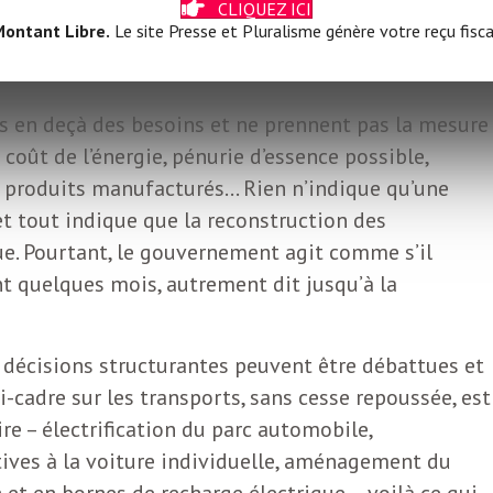
CLIQUEZ ICI
un cap en tenant quelques
ontant Libre.
Le site Presse et Pluralisme génère votre reçu fisca
s en deçà des besoins et ne prennent pas la mesure
 coût de l’énergie, pénurie d’essence possible,
s produits manufacturés… Rien n’indique qu’une
 et tout indique que la reconstruction des
ue. Pourtant, le gouvernement agit comme s’il
nt quelques mois, autrement dit jusqu’à la
s décisions structurantes peuvent être débattues et
i-cadre sur les transports, sans cesse repoussée, est
re – électrification du parc automobile,
ives à la voiture individuelle, aménagement du
et en bornes de recharge électrique –, voilà ce qui