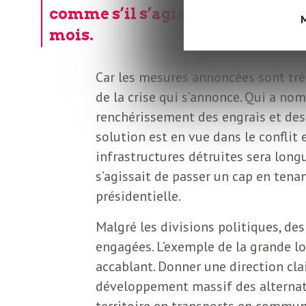
L
comme s’il s’agissait de passer 
M
mois.
e
Car les mesures annoncées sont trè
t
de la crise qui s’annonce. Qui a nom
renchérissement des engrais et de
t
solution est en vue dans le conflit
infrastructures détruites sera long
r
s’agissait de passer un cap en tena
présidentielle.
e
Malgré les divisions politiques, de
engagées. L’exemple de la grande lo
d
accablant. Donner une direction clai
développement massif des alternat
territoire en transports en commun 