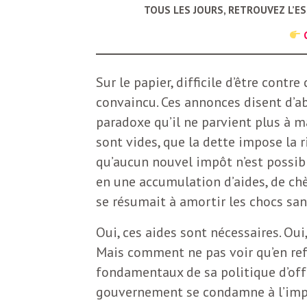
b
TOUS LES JOURS, RETROUVEZ L’E
L
e
r
t
Sur le papier, difficile d’être contre 
i
t
convaincu. Ces annonces disent d’a
r
paradoxe qu’il ne parvient plus à ma
e
sont vides, que la dette impose la 
e
qu’aucun nouvel impôt n’est possibl
d
f
en une accumulation d’aides, de ch
e
se résumait à amortir les chocs sans
R
F
Oui, ces aides sont nécessaires. Oui,
e
Mais comment ne pas voir qu’en re
g
r
fondamentaux de sa politique d’offr
a
gouvernement se condamne à l’impui