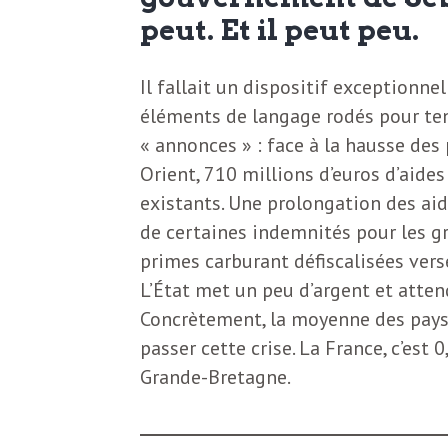
N
a
peut. Et il peut peu.
e
l
w
Il fallait un dispositif exceptionne
éléments de langage rodés pour ten
s
e
« annonces » : face à la hausse des
l
Orient, 710 millions d’euros d’aide
e
existants. Une prolongation des ai
L
t
de certaines indemnités pour les g
primes carburant défiscalisées versé
t
e
L’État met un peu d’argent et atten
e
Concrètement, la moyenne des pays 
r
D
passer cette crise. La France, c’est 
:
Grande-Bretagne.
e
L
a