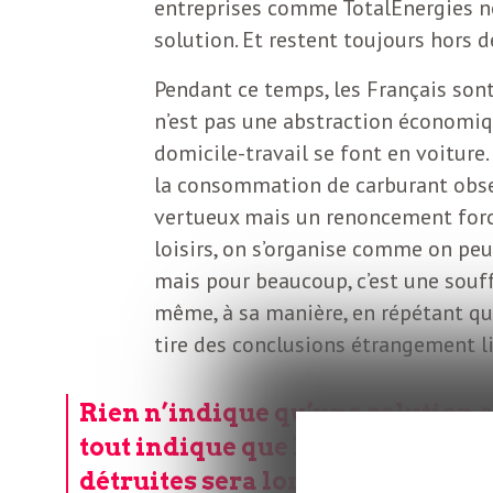
entreprises comme TotalEnergies ne 
o
r
solution. Et restent toujours hors 
d
m
Pendant ce temps, les Français sont 
s
n’est pas une abstraction économiqu
U
domicile-travail se font en voiture
la consommation de carburant obser
S
vertueux mais un renoncement forcé
loisirs, on s’organise comme on peut
A
mais pour beaucoup, c’est une souff
même, à sa manière, en répétant qu
tire des conclusions étrangement l
L
Rien n’indique qu’une solution es
a
tout indique que la reconstructi
détruites sera longue. Pourtant,