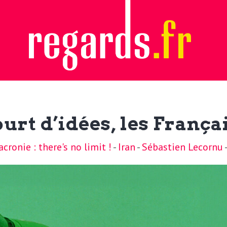
rt d’idées, les Françai
ronie : there's no limit !
-
Iran
-
Sébastien Lecornu