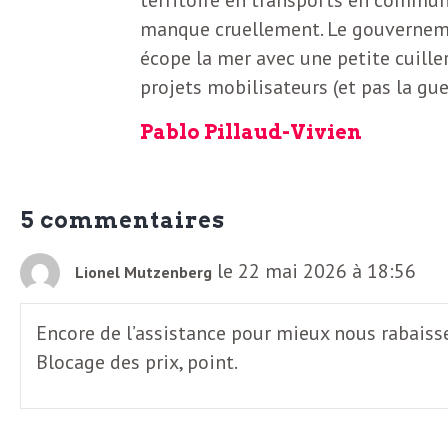
e
manque cruellement. Le gouvernement
R
écope la mer avec une petite cuill
projets mobilisateurs (et pas la guer
e
Pablo Pillaud-Vivien
g
a
5 commentaires
le 22 mai 2026 à 18:56
Lionel Mutzenberg
r
Encore de l’assistance pour mieux nous rabaisse
d
Blocage des prix, point.
s