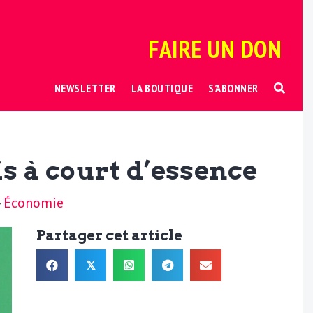
FAIRE UN DON
NEWSLETTER
LA BOUTIQUE
S’ABONNER
s à court d’essence
-
Économie
Partager cet article
𝕏