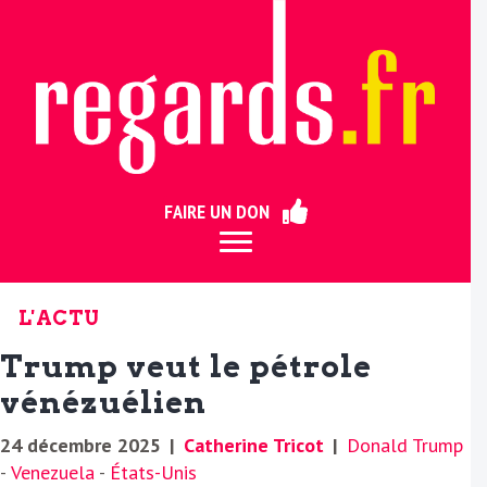
ermer
FAIRE UN DON
L'ACTU
Trump veut le pétrole
vénézuélien
24 décembre 2025
|
Catherine Tricot
|
Donald Trump
-
Venezuela
-
États-Unis