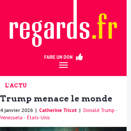
ermer
FAIRE UN DON
L'ACTU
Trump menace le monde
4 janvier 2026
|
Catherine Tricot
|
Donald Trump
-
Venezuela
-
États-Unis