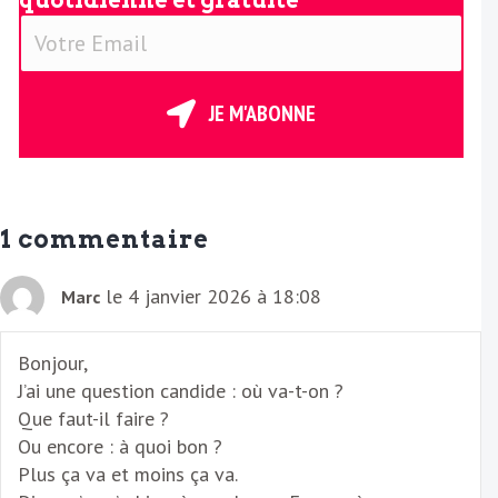
quotidienne et gratuite
V
o
t
r
JE M'ABONNE
e
E
m
a
1 commentaire
i
l
le 4 janvier 2026 à 18:08
Marc
Bonjour,
J’ai une question candide : où va-t-on ?
Que faut-il faire ?
Ou encore : à quoi bon ?
Plus ça va et moins ça va.