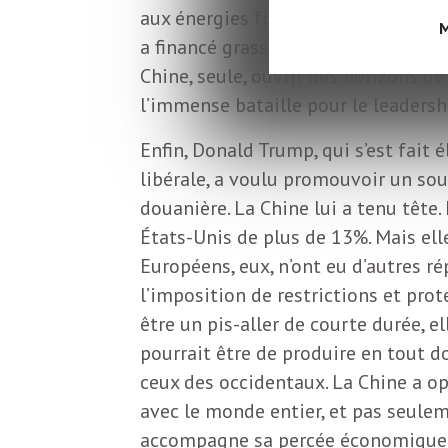
L
aux énergies fossiles. En s’enferran
M
a financé grassement la campagne él
e
Chine, seule, ouvrir des horizons d
l’immense bataille pour le leadersh
t
Enfin, Donald Trump, qui s’est fait
libérale, a voulu promouvoir un so
t
douanière. La Chine lui a tenu tête
États-Unis de plus de 13%. Mais ell
r
Européens, eux, n’ont eu d’autres r
l’imposition de restrictions et prot
e
être un pis-aller de courte durée, 
pourrait être de produire en tout 
d
ceux des occidentaux. La Chine a op
avec le monde entier, et pas seulem
accompagne sa percée économique d