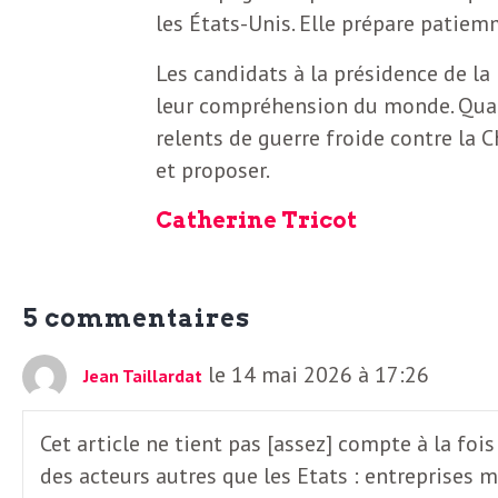
e
les États-Unis. Elle prépare patie
R
Les candidats à la présidence de la
leur compréhension du monde. Quand 
e
relents de guerre froide contre la 
et proposer.
g
Catherine Tricot
a
r
5 commentaires
le 14 mai 2026 à 17:26
d
Jean Taillardat
s
Cet article ne tient pas [assez] compte à la foi
des acteurs autres que les Etats : entreprises mu