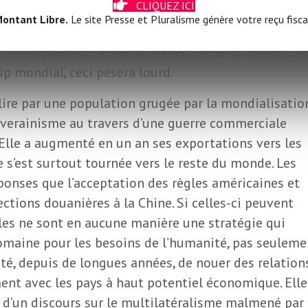
CLIQUEZ ICI
t dans la défense des énergies fossiles – industrie q
ontant Libre.
Le site Presse et Pluralisme génère votre reçu fisca
ectorale du milliardaire –, les États-Unis laissent l
e développement à des milliards d’êtres humains. Da
ip mondial, ceci pèsera lourd.
 élire par une population grugée par la mondialisatio
uverainisme au travers d’une guerre commerciale
. Elle a augmenté en un an ses exportations vers les
e s’est surtout tournée vers le reste du monde. Les
éponses que l’acceptation des règles américaines et
ections douanières à la Chine. Si celles-ci peuvent
elles ne sont en aucune manière une stratégie qui
domaine pour les besoins de l’humanité, pas seuleme
té, depuis de longues années, de nouer des relation
ent avec les pays à haut potentiel économique. Elle
’un discours sur le multilatéralisme malmené par