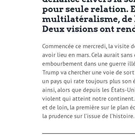
N
a
pour seule relation. 
e
multilatéralisme, de
l
w
Deux visions ont ren
s
e
Commencée ce mercredi, la visite de
l
avoir lieu en mars. Cela aurait san
e
embourbement dans une guerre illég
L
t
Trump va chercher une voie de sorti
t
un pays qui rate toujours plus son 
e
e
ainsi, alors que depuis les États-U
violent qui atteint notre continent.
r
D
et de loin, la première sur le plan é
:
la prudence sur l’issue de l’histoire.
e
L
a