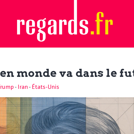
ien monde va dans le fu
Trump
-
Iran
-
États-Unis