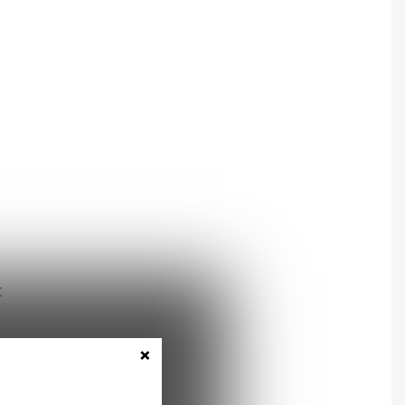
t
×
es