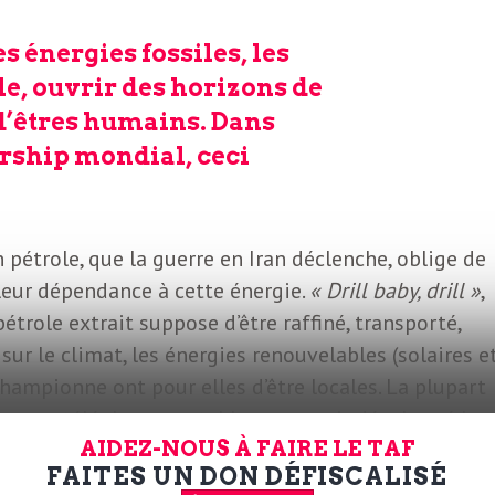
s énergies fossiles, les
le, ouvrir des horizons de
d’êtres humains. Dans
ership mondial, ceci
pétrole, que la guerre en Iran déclenche, oblige de
leur dépendance à cette énergie.
« Drill baby, drill »
,
étrole extrait suppose d’être raffiné, transporté,
 sur le climat, les énergies renouvelables (solaires e
championne ont pour elles d’être locales. La plupart
la case téléphone portable sans avoir développé le
AIDEZ-NOUS À FAIRE LE TAF
lables pourraient être cette énergie accessible et
FAITES UN DON DÉFISCALISÉ
s construire les lourdes infrastructures nécessair