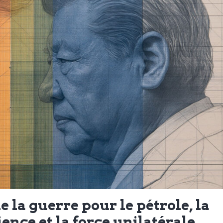
la guerre pour le pétrole, la
ence et la force unilatérale