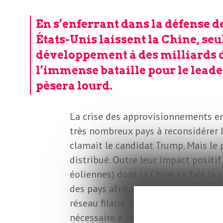
o
r
En s’enferrant dans la défense de
d
m
États-Unis laissent la Chine, seu
s
développement à des milliards 
U
l’immense bataille pour le lead
pèsera lourd.
S
La crise des approvisionnements en 
A
très nombreux pays à reconsidérer 
clamait le candidat Trump. Mais le p
distribué. Outre leur impact positif
L
éoliennes) dont la Chine se fait la 
des pays africains sont passés par 
a
réseau filaire. Les énergies renouve
nécessaire à leur développement san