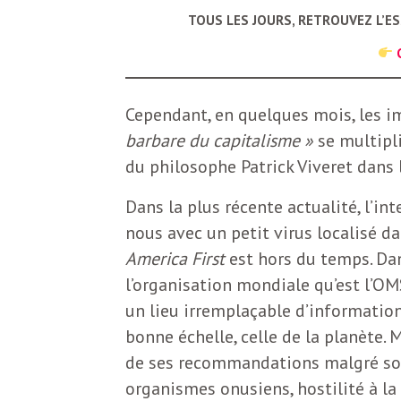
b
TOUS LES JOURS, RETROUVEZ L’E
L
e
r
t
Cependant, en quelques mois, les i
i
t
barbare du capitalisme »
se multipli
r
du philosophe Patrick Viveret dans
e
e
Dans la plus récente actualité, l’i
d
f
nous avec un petit virus localisé da
e
America First
est hors du temps. Da
R
l’organisation mondiale qu’est l’OMS
F
un lieu irremplaçable d’information
e
bonne échelle, celle de la planète.
g
r
de ses recommandations malgré son 
a
organismes onusiens, hostilité à la 