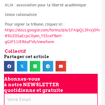
ALIA : association pour la liberté académique
Union rationaliste
Pour signer la tribune, cliquez ici :
https://docs.google.com/forms/d/e/1FAIpQLSfvzjOfv
R9UZ0SaEcjsC0yen_YS5rxPReH-
gGlP11IER6aFVA/viewform
Collectif
Partager cet article
𝕏
Abonnez-vous
à notre
NEWSLETTER
quotidienne et gratuite
V
o