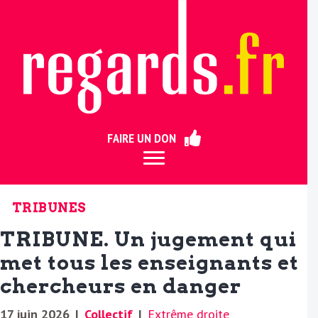
ermer
FAIRE UN DON
TRIBUNES
TRIBUNE. Un jugement qui
met tous les enseignants et
chercheurs en danger
17 juin 2026
|
Collectif
|
Extrême droite