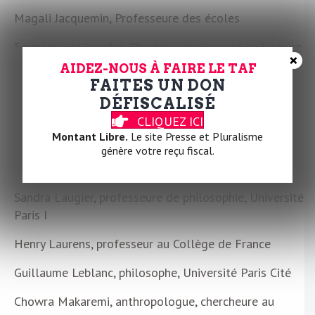
Magali Jacquemin, Professeure des écoles
Emmanuelle Jourdan-Chartier, enseignante en histoire
×
AIDEZ-NOUS À FAIRE LE TAF
Michel Kokoreff, sociologue, Paris 8
FAITES UN DON
DÉFISCALISÉ
Mathilde Larrère, maîtresse de conférence en histoire,
CLIQUEZ ICI
Université Gustave Eiffel
Montant Libre.
Le site Presse et Pluralisme
Christian Laval, sociologue, Université Paris-Ouest-
génère votre reçu fiscal.
Nanterre
Sandra Laugier, professeure de philosophie, Université
Paris I
Henry Laurens, professeur au Collège de France
Guillaume Leblanc, philosophe, Université Paris Cité
Chowra Makaremi, anthropologue, chercheure au