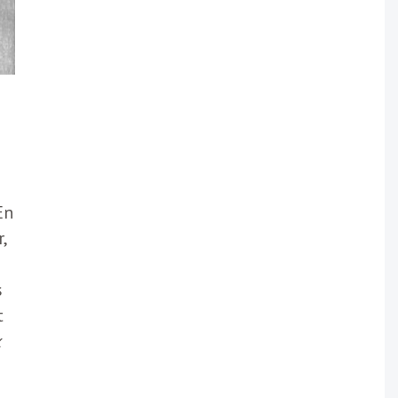
En
,
s
t