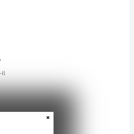
»
-il
×