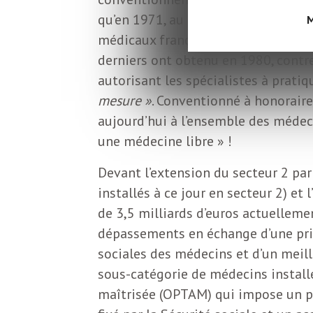
L
qu’en 1971, au prix d’une première 
M
médicaux français (CSMF). Depuis se
e
derniers ont obtenu en 1980, contre
autorisant les spécialistes à prat
t
mesure »
. Conventionné à honoraire
aujourd’hui à l’ensemble des médeci
t
une médecine libre » !
r
Devant l’extension du secteur 2 par
installés à ce jour en secteur 2) e
de 3,5 milliards d’euros actuelleme
e
dépassements en échange d’une pris
sociales des médecins et d’un meil
d
sous-catégorie de médecins installé
maîtrisée (OPTAM) qui impose un 