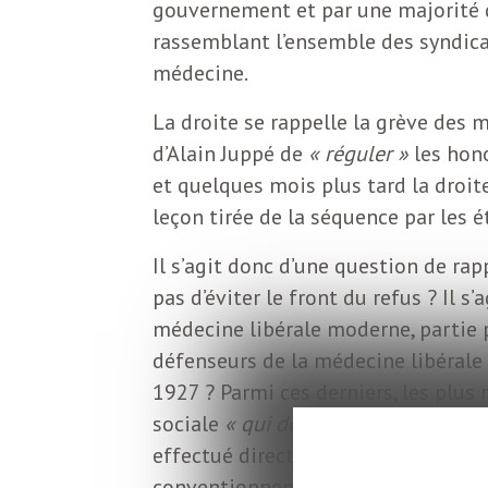
o
gouvernement et par une majorité 
r
rassemblant l’ensemble des syndica
d
médecine.
m
s
La droite se rappelle la grève des 
U
d’Alain Juppé de
« réguler »
les hono
et quelques mois plus tard la droite
S
leçon tirée de la séquence par les é
Il s’agit donc d’une question de rapp
A
pas d’éviter le front du refus ? Il s
médecine libérale moderne, partie p
défenseurs de la médecine libérale 
L
1927 ? Parmi ces derniers, les plus 
sociale
« qui déresponsabilisent les 
a
effectué directement par les patient
conventionnement national des méde