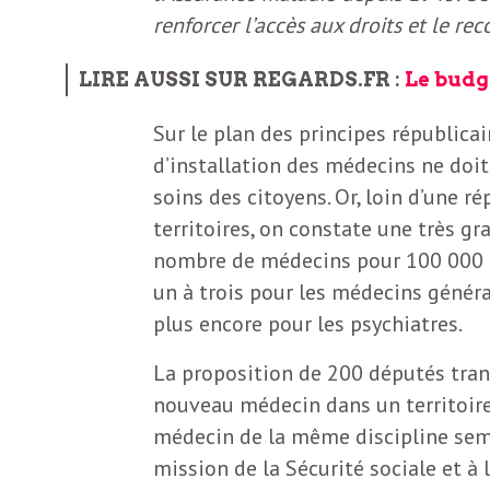
b
renforcer l’accès aux droits et le re
L
e
r
LIRE AUSSI SUR REGARDS.FR
:
Le budg
t
Sur le plan des principes républicain
i
t
d’installation des médecins ne doit 
r
soins des citoyens. Or, loin d’une r
e
territoires, on constate une très g
e
nombre de médecins pour 100 000 ha
d
f
un à trois pour les médecins généra
e
plus encore pour les psychiatres.
R
F
La proposition de 200 députés trans
e
nouveau médecin dans un territoire
g
r
médecin de la même discipline sembl
a
mission de la Sécurité sociale et à 