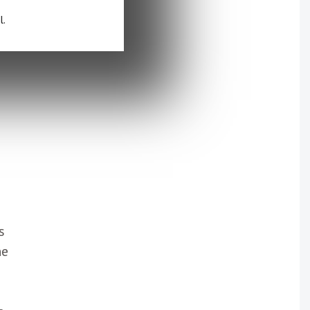
l.
s
s
s
ne