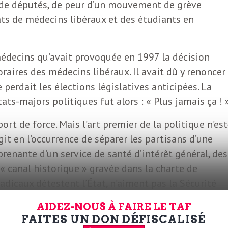
de députés, de peur d’un mouvement de grève
ts de médecins libéraux et des étudiants en
médecins qu’avait provoquée en 1997 la décision
raires des médecins libéraux. Il avait dû y renoncer
 perdait les élections législatives anticipées. La
tats-majors politiques fut alors : « Plus jamais ça ! 
ort de force. Mais l’art premier de la politique n’est
’agit en l’occurrence de séparer les partisans d’une
renante d’un service de santé d’intérêt général, des
« canal historique » gravée dans la charte de
radicaux détestent l’État, n’aiment pas la Sécurité
patients »
et restent attachés au paiement à l’acte
AIDEZ-NOUS À FAIRE LE TAF
s. Il est utile de rappeler que le premier
FAITES UN DON DÉFISCALISÉ
cins libéraux avec la Sécurité sociale n’eut lieu