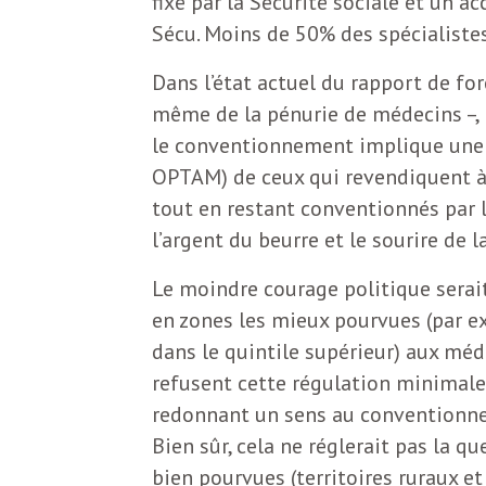
e
fixé par la Sécurité sociale et un a
Sécu. Moins de 50% des spécialiste
R
Dans l’état actuel du rapport de fo
e
même de la pénurie de médecins –, i
le conventionnement implique une r
g
OPTAM) de ceux qui revendiquent à la
tout en restant conventionnés par l
a
l’argent du beurre et le sourire de l
Le moindre courage politique serait
r
en zones les mieux pourvues (par e
dans le quintile supérieur) aux méd
d
refusent cette régulation minimale
redonnant un sens au conventionnem
s
Bien sûr, cela ne réglerait pas la 
bien pourvues (territoires ruraux et