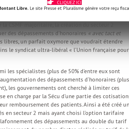
CLIQUEZ ICI
scission au sein de la Confédération des syndicaux
ontant Libre.
Le site Presse et Pluralisme génère votre reçu fisca
 sont créés des syndicats toujours plus libéraux. Ce
 la CSMF majoritaire, la création du secteur 2
iquer des dépassements d’honoraires
« avec tact et
s libres, un parfait oxymore que voudrait étendre
ns le syndicat ultra-libéral « l’Union française pour
mi les spécialistes (plus de 50% d’entre eux sont
t l’augmentation des dépassements d’honoraires (plu
nt), les gouvernements ont cherché à limiter ces
e en charge par la Sécu d’une partie des cotisation
leur remboursement des patients. Ainsi a été créé u
s en secteur 2 mais ayant choisi l’option tarifaire
plafonnement des dépassements au double du tarif