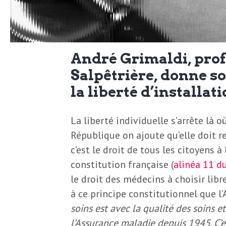
N
a
e
l
w
André Grimaldi, prof
s
e
Salpêtrière, donne so
l
la liberté d’installa
e
L
t
La liberté individuelle s’arrête là
t
République on ajoute qu’elle doit re
e
c’est le droit de tous les citoyens à
e
constitution française (
alinéa 11 d
r
D
le droit des médecins à choisir libr
:
à ce principe constitutionnel que l
e
L
soins est avec la qualité des soins et 
a
l’Assurance maladie depuis 1945. C’e