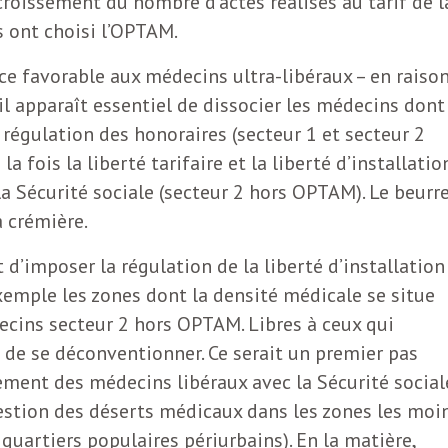
ccroissement du nombre d’actes réalisés au tarif de l
s ont choisi l’OPTAM.
rce favorable aux médecins ultra-libéraux – en raiso
l apparaît essentiel de dissocier les médecins dont
égulation des honoraires (secteur 1 et secteur 2
 fois la liberté tarifaire et la liberté d’installatio
a Sécurité sociale (secteur 2 hors OPTAM). Le beurre
a crémière.
 d’imposer la régulation de la liberté d’installation
xemple les zones dont la densité médicale se situe
ecins secteur 2 hors OPTAM. Libres à ceux qui
 de se déconventionner. Ce serait un premier pas
ent des médecins libéraux avec la Sécurité sociale
question des déserts médicaux dans les zones les moi
 quartiers populaires périurbains). En la matière,