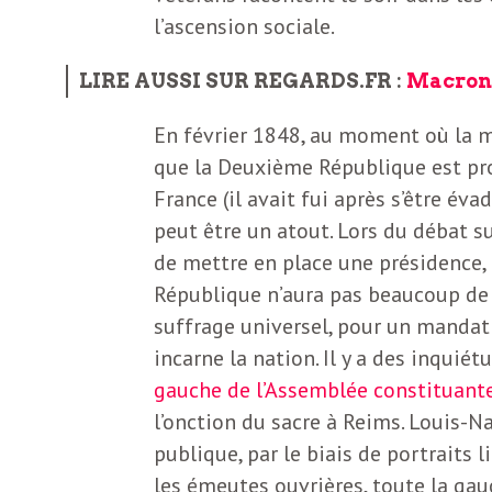
b
l’ascension sociale.
L
e
r
LIRE AUSSI SUR REGARDS.FR
:
Macron 2
t
En février 1848, au moment où la mo
i
t
que la Deuxième République est pr
r
France (il avait fui après s’être é
e
e
peut être un atout. Lors du débat su
de mettre en place une présidence, 
d
f
République n’aura pas beaucoup de 
e
suffrage universel, pour un mandat
R
incarne la nation. Il y a des inquié
F
e
gauche de l’Assemblée constituant
l’onction du sacre à Reims. Louis-N
g
r
publique, par le biais de portraits 
a
les émeutes ouvrières, toute la gau