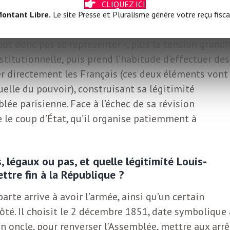
CLIQUEZ ICI
ontant Libre.
Le site Presse et Pluralisme génère votre reçu fisca
 le moment d’une nouvelle élection présidentielle –
 donc pas se représenter –, plus la tension grandit
stitutionnelle, puis prend l’habitude d’effectuer des
r directement les Français (ces deux éléments vont
uelle du pouvoir), construisant sa légitimité
e parisienne. Face à l’échec de sa révision
ue le coup d’État, qu’il organise patiemment à
 légaux ou pas, et quelle légitimité Louis-
ttre fin à la République ?
rte arrive à avoir l’armée, ainsi qu’un certain
côté. Il choisit le 2 décembre 1851, date symbolique 
son oncle, pour renverser l’Assemblée, mettre aux arrê