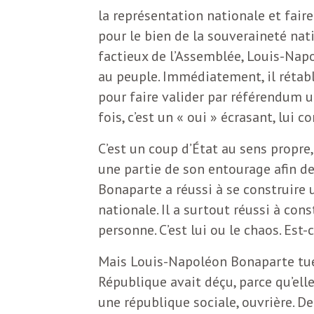
e
la représentation nationale et fair
R
pour le bien de la souveraineté nati
factieux de l’Assemblée, Louis-Napo
e
au peuple. Immédiatement, il rétabli
pour faire valider par référendum 
g
fois, c’est un « oui » écrasant, lui 
C’est un coup d’État au sens propre,
a
une partie de son entourage afin d
Bonaparte a réussi à se construire u
r
nationale. Il a surtout réussi à const
personne. C’est lui ou le chaos. Est-
d
Mais Louis-Napoléon Bonaparte tue 
s
République avait déçu, parce qu’ell
une république sociale, ouvrière. De