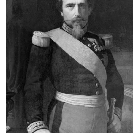
S
L
’
a
a
b
M
o
n
i
n
e
d
r
i
à
l
n
a