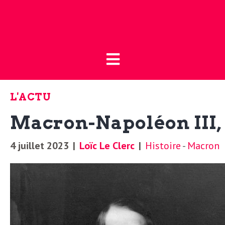
Fermer
L
L
a
’
B
L'ACTU
o
a
Macron-Napoléon III
u
t
c
4 juillet 2023
|
Loïc Le Clerc
|
Histoire
-
Macron
i
t
q
u
u
e