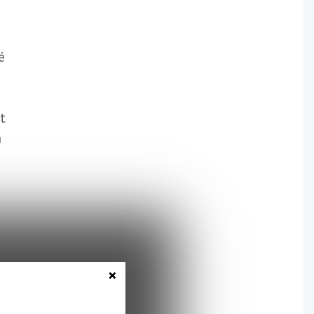
é
t
a
×