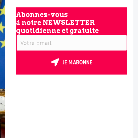
Abonnez-vous
à notre
NEWSLETTER
quotidienne et gratuite
V
o
t
JE M'ABONNE
r
e
E
m
a
i
l