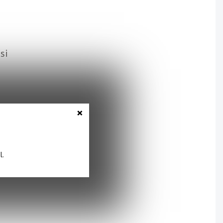
si
×
l.