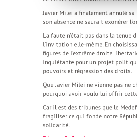
L
Javier Milei a finalement annulé sa
e
son absence ne saurait exonérer l’o
La faute n’était pas dans la tenue d
t
l’invitation elle-même. En choisiss
figures de l’extrême droite liberta
t
inquiétante pour un projet politiqu
pouvoirs et régression des droits.
r
Que Javier Milei ne vienne pas ne c
pourquoi avoir voulu lui offrir cett
e
Car il est des tribunes que le Medef
d
fragiliser ce qui fonde notre Républ
solidarité.