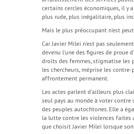
b
certains cercles économiques, il y a
L
plus rude, plus inégalitaire, plus in
e
r
Mais le plus préoccupant n’est peut-
t
i
t
Car Javier Milei n’est pas seulement 
r
devenu l’une des figures de proue d
e
droits des femmes, stigmatise les 
e
les chercheurs, méprise les contre
d
f
affrontement permanent.
e
Les actes parlent d’ailleurs plus cl
R
seul pays au monde à voter contre 
F
e
des peuples autochtones. Elle a ég
g
la lutte contre les violences faite
r
que choisit Javier Milei lorsque so
a