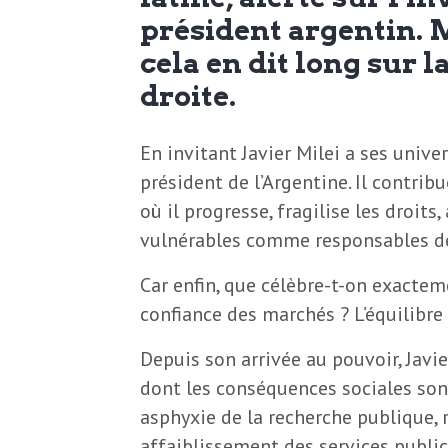
N
a
président argentin. M
e
cela en dit long sur 
l
w
droite.
s
e
En invitant Javier Milei a ses unive
l
président de l’Argentine. Il contrib
e
où il progresse, fragilise les droits
L
t
vulnérables comme responsables des
t
e
Car enfin, que célèbre-t-on exacteme
e
confiance des marchés ? L’équilibre 
r
D
Depuis son arrivée au pouvoir, Javi
:
dont les conséquences sociales son
e
L
asphyxie de la recherche publique, r
a
affaiblissement des services publics