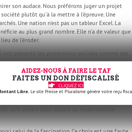
mirer son audace. Nous préférons juger un projet
 société plutôt qu’à la mettre à l’épreuve. Une
rchés. Une nation n’est pas un tableur Excel. La
énéficie au plus grand nombre. Elle n’a de valeur que 
lieu de l’éroder.
qui ont présenté les protections sociales comme des
ntraintes et les solidarités comme des dépenses
iche des dégâts qu’ils ont laissés derrière eux.
AIDEZ-NOUS À FAIRE LE TAF
FAITES UN DON DÉFISCALISÉ
confrontées à la montée des extrêmes droites,
CLIQUEZ ICI
i n’est pas un acte neutre. C’est envoyer un signal.
ontant Libre.
Le site Presse et Pluralisme génère votre reçu fisca
aux droits, aux corps intermédiaires, aux institutions
iles sans perdre pour autant sa respectabilité
hoisi celui de la fascination. Ce choix est une faute.