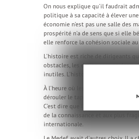
o
r
On nous explique qu’il faudrait ad
politique à sa capacité à élever une
d
m
économie n’est pas une salle des ma
s
prospérité n’a de sens que si elle b
U
elle renforce la cohésion sociale au 
L’histoire est riche de dirigeants 
S
obstacles, les droits comme des co
inutiles. L’histoire est tout aussi r
A
À l’heure où les démocraties sont 
dérouler le tapis rouge à Javier Mile
M
L
C’est dire que l’on peut s’attaquer 
de la connaissance et aux plus frag
a
internationale.
Le Medef avait d’autres choix. Il a c