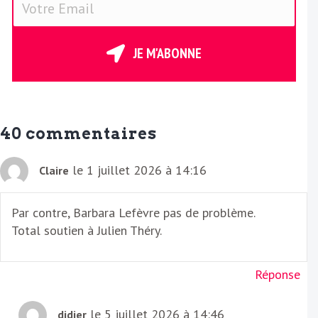
o
t
r
JE M'ABONNE
e
E
m
a
40 commentaires
i
l
le 1 juillet 2026 à 14:16
Claire
Par contre, Barbara Lefèvre pas de problème.
Total soutien à Julien Théry.
Réponse
le 5 juillet 2026 à 14:46
didier