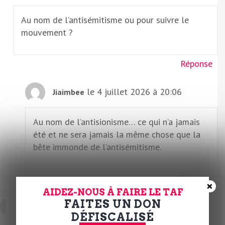
Au nom de l’antisémitisme ou pour suivre le
mouvement ?
Réponse
le 4 juillet 2026 à 20:06
Jiaimbee
Au nom de l’antisionisme… ce qui n’a jamais
été et ne sera jamais la même chose que la
bête immonde de l’antisémitisme.
Réponse
×
AIDEZ-NOUS À FAIRE LE TAF
FAITES UN DON
le 2 juillet 2026 à 02:30
association REGAIN
DÉFISCALISÉ