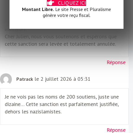
CLIQUEZ ICI
c’est absolument ignoble et injuste pour cet
Montant Libre.
Le site Presse et Pluralisme
admirable historien et c’est également une dérive
génère votre reçu fiscal.
inquiétante. ça donne des frissons, punir les
meilleurs.
Cher Julien, nous vous soutenons et espérons que
cette sanction sera levée et totalement annulée.
Réponse
le 2 juillet 2026 à 05:31
Patrack
Je ne vois pas les noms de 200 soutiens, juste une
dizaine… Cette sanction est parfaitement justifiée,
dehors les nazislamistes.
Réponse