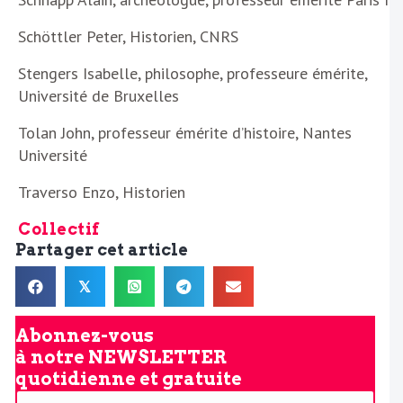
Schöttler Peter, Historien, CNRS
Stengers Isabelle, philosophe, professeure émérite,
Université de Bruxelles
Tolan John, professeur émérite d’histoire, Nantes
Université
Traverso Enzo, Historien
Collectif
Partager cet article
𝕏
Abonnez-vous
à notre
NEWSLETTER
quotidienne et gratuite
V