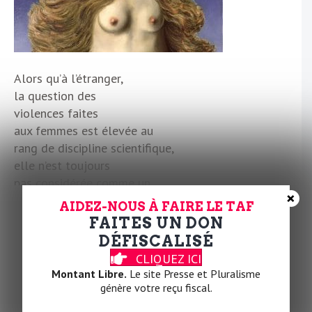
Alors qu’à l’étranger,
la question des
violences faites
aux femmes est élevée au
rang de discipline scientifique,
elle n’est toujours
pas considérée comme un
×
objet de recherche dans
AIDEZ-NOUS À FAIRE LE TAF
les universités françaises.
FAITES UN DON
Entretien avec Christelle
DÉFISCALISÉ
Hamel, chercheuse à
CLIQUEZ ICI
l’INED.
Montant Libre.
Le site Presse et Pluralisme
génère votre reçu fiscal.
Lire la suite