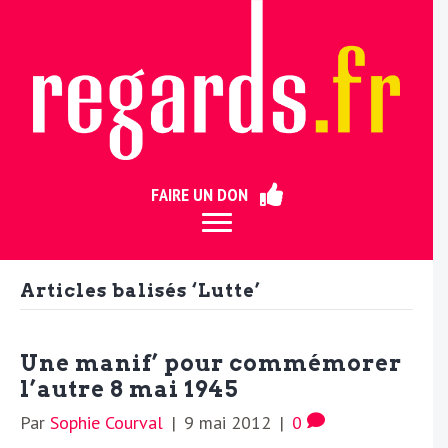
ermer
FAIRE UN DON
Articles balisés ‘Lutte’
Une manif’ pour commémorer
l’autre 8 mai 1945
Par
Sophie Courval
|
9 mai 2012
|
0