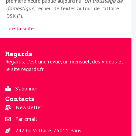
première heure publie aujourd’hui
Un troussage de
domestique
, recueil de textes autour de l’affaire
DSK (*).
Lire la suite
Regards
Regards, c'est une revue, un mensuel, des vidéos et
le site regards.fr
S'abonner
Contacts
Newsletter
Par email
242 bd Voltaire, 75011 Paris