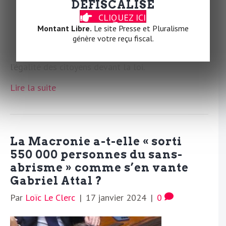
DÉFISCALISÉ
CLIQUEZ ICI
Montant Libre.
Le site Presse et Pluralisme
Avec le RN aux portes du pouvoir, les acteurs du
génère votre reçu fiscal.
logement social s’inquiètent des répercussions
potentielles sur les politiques de solidarité et
l’égalité des citoyens devant la loi.
Lire la suite
La Macronie a-t-elle « sorti
550 000 personnes du sans-
abrisme » comme s’en vante
Gabriel Attal ?
Par
Loïc Le Clerc
|
17 janvier 2024
|
0