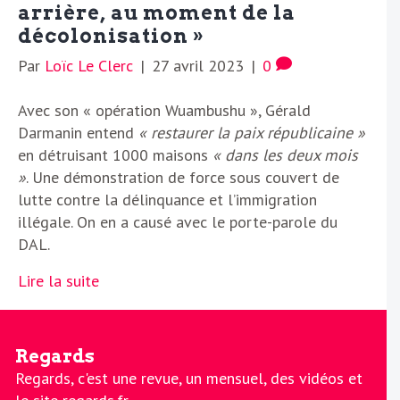
arrière, au moment de la
décolonisation »
Par
Loïc Le Clerc
|
27 avril 2023
|
0
Avec son « opération Wuambushu », Gérald
Darmanin entend
« restaurer la paix républicaine »
en détruisant 1000 maisons
« dans les deux mois
»
. Une démonstration de force sous couvert de
lutte contre la délinquance et l’immigration
illégale. On en a causé avec le porte-parole du
DAL.
Lire la suite
Regards
Regards, c'est une revue, un mensuel, des vidéos et