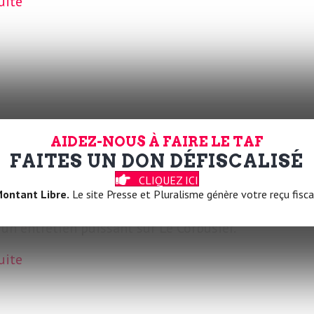
suite
ohen
AIDEZ-NOUS À FAIRE LE TAF
FAITES UN DON DÉFISCALISÉ
CLIQUEZ ICI
ontant Libre.
Le site Presse et Pluralisme génère votre reçu fisca
ecte et historien est décédé à 74 ans. Il avait accord
un entretien puissant sur Le Corbusier.
suite