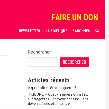
FAIRE UN DON
NEWSLETTER
LA BOUTIQUE
S’ABONNER
Rechercher
RECHERCHER
Articles récents
À qui profite l’état de guerre ?
TRIBUNE. « Gueux, impressionnistes,
suffragettes… et woke : ces insultes
devenues des étendards »