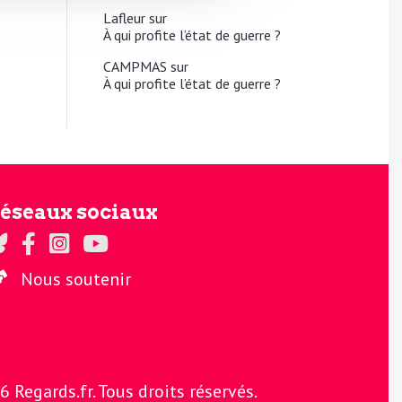
Lafleur
sur
À qui profite l’état de guerre ?
CAMPMAS
sur
À qui profite l’état de guerre ?
éseaux sociaux
gards sur Twitter
Regards sur Facebook
Regards sur Instagram
La chaine Regards sur Youtube
Nous soutenir
Regards.fr. Tous droits réservés.