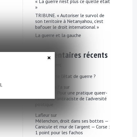
« La guerre n’est plus ce qu’elle était
»
TRIBUNE. « Autoriser le survol de
son territoire à Netanyahou, c’est
bafouer le droit international »
La guerre et la gauche
Commentaires récents
×
Loïc Le Clerc
sur
À qui profite l’état de guerre ?
l.
Pierre Khalfa
sur
é à
TRIBUNE. Pour une pratique queer-
féministe-antiraciste de l’adversité
politique
Lafleur
sur
Mélenchon, droit dans ses bottes —
Canicule et mur de l’argent — Corse :
1 point pour les fachos