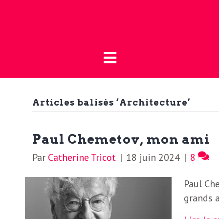
Fermer
L
L
a
’
B
o
Articles balisés ‘Architecture’
a
u
t
c
Paul Chemetov, mon ami
i
Par
Catherine Tricot
|
18 juin 2024
|
8
t
q
Paul Che
u
u
grands a
e