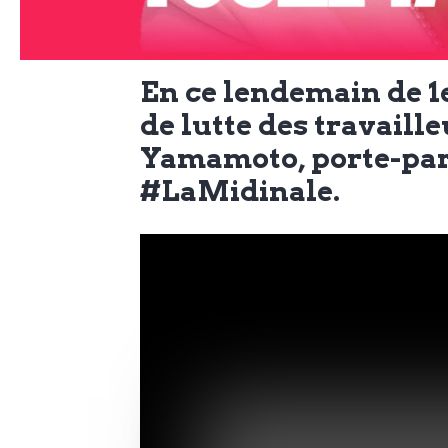
N
a
e
l
w
En ce lendemain de 1
s
de lutte des travaille
e
l
Yamamoto, porte-paro
#LaMidinale.
e
L
t
t
e
e
r
D
:
e
L
a