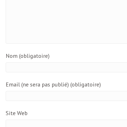
o
r
d
m
s
U
S
Nom (obligatoire)
A
Email (ne sera pas publié) (obligatoire)
L
a
Site Web