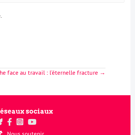
.
e face au travail : l’éternelle fracture →
éseaux sociaux
gards sur Twitter
Regards sur Facebook
Regards sur Instagram
La chaine Regards sur Youtube
Nous soutenir