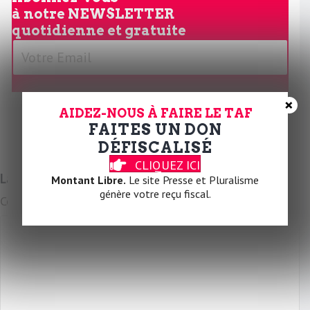
à notre
NEWSLETTER
quotidienne et gratuite
V
o
t
r
JE M'ABONNE
×
AIDEZ-NOUS À FAIRE LE TAF
e
FAITES UN DON
E
DÉFISCALISÉ
m
CLIQUEZ ICI
a
Laissez un commentaire
Montant Libre.
Le site Presse et Pluralisme
i
génère votre reçu fiscal.
Commentaire
l