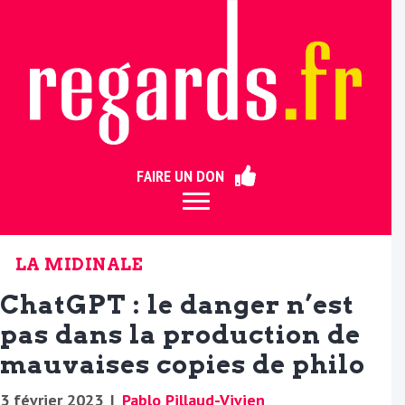
ermer
FAIRE UN DON
LA MIDINALE
ChatGPT : le danger n’est
pas dans la production de
mauvaises copies de philo
3 février 2023
|
Pablo Pillaud-Vivien