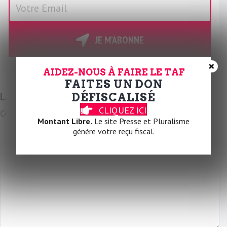
V
o
t
r
JE M'ABONNE
e
E
×
AIDEZ-NOUS À FAIRE LE TAF
m
FAITES UN DON
a
Laissez un commentaire
DÉFISCALISÉ
i
CLIQUEZ ICI
Commentaire
l
Montant Libre.
Le site Presse et Pluralisme
génère votre reçu fiscal.