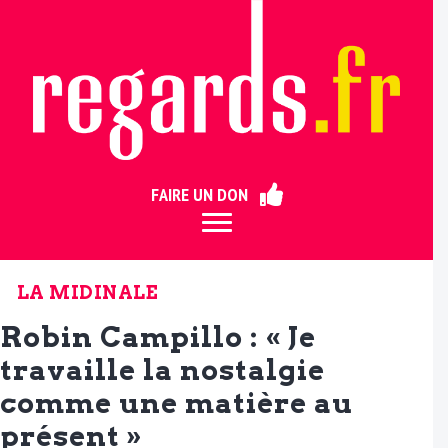
ermer
FAIRE UN DON
LA MIDINALE
Robin Campillo : « Je
travaille la nostalgie
comme une matière au
présent »