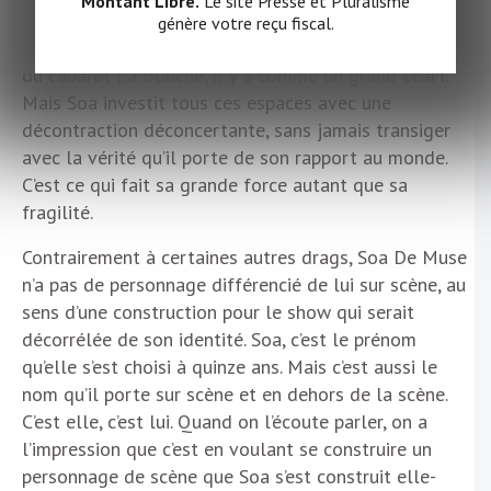
Montant Libre.
Le site Presse et Pluralisme
presque million de téléspectateurs de
RuPaul’s Drag
génère votre reçu fiscal.
Race
sur France 2 et les quelques dizaines d’habitués
du cabaret La Bouche, il y a comme un grand écart.
Mais Soa investit tous ces espaces avec une
décontraction déconcertante, sans jamais transiger
avec la vérité qu’il porte de son rapport au monde.
C’est ce qui fait sa grande force autant que sa
fragilité.
Contrairement à certaines autres drags, Soa De Muse
n’a pas de personnage différencié de lui sur scène, au
sens d’une construction pour le show qui serait
décorrélée de son identité. Soa, c’est le prénom
qu’elle s’est choisi à quinze ans. Mais c’est aussi le
nom qu’il porte sur scène et en dehors de la scène.
C’est elle, c’est lui. Quand on l’écoute parler, on a
l’impression que c’est en voulant se construire un
personnage de scène que Soa s’est construit elle-