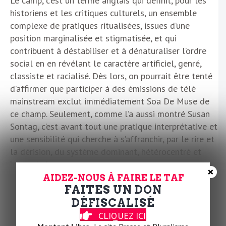
Le camp, c’est un terme anglais qui définit, pour les
historiens et les critiques culturels, un ensemble
complexe de pratiques ritualisées, issues d’une
position marginalisée et stigmatisée, et qui
contribuent à déstabiliser et à dénaturaliser l’ordre
social en en révélant le caractère artificiel, genré,
classiste et racialisé. Dès lors, on pourrait être tenté
d’affirmer que participer à des émissions de télé
mainstream exclut immédiatement Soa De Muse de
ce champ. Seulement, comme l’a aussi montré Susan
Sontag, c’est avant tout une pratique interprétative et
une sensibilité qui cherche à s’affranchir, par le rire et
la dérision, du système dominant, hétérocentré et
homophobe.
×
AIDEZ-NOUS À FAIRE LE TAF
C’est sur cette corde raide, entre critique de l’ordre
FAITES UN DON
dominant et acceptation des règles qui permettent
DÉFISCALISÉ
de toucher un public sans cesse plus large, que Soa
CLIQUEZ ICI
De Muse évolue. Il est certain qu’entre la pression du