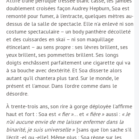
Attifé d’une perruque tressée blanc cassé, les jambes
doublement croisées façon Audrey Hepburn, Soa est
remonté pour fumer, à l’entracte, quelques mètres au-
dessus de la salle de spectacle. Elle n’a enlevé ni son
costume spectaculaire – un body panthère décolleté
et des cuissardes en skaï – ni son maquillage
étincelant – au sens propre : ses lèvres brillent, ses
yeux brillent, ses pommettes brillent. Ses longs
doigts enchâssent parfaitement une cigarette qui va
à sa bouche avec dextérité. Et Soa disserte alors
autant qu’il chantera plus tard. Sur le monde, le
présent et l’amour. Dans l’ordre comme dans le
désordre.
À trente-trois ans, son rire à gorge déployée l’affirme
haut et fort : Soa est
« fier »
… et
« fière »
aussi :
« Je
n’ai aucune envie de me laisser enfermer dans la
binarité, je suis universelle »
[sans que l’on sache s’il
l’écrit -el ou -elle]. Même plus : Soa règne sur les