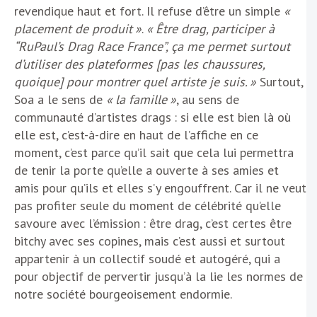
revendique haut et fort. Il refuse d’être un simple
«
placement de produit »
.
« Être drag, participer à
“RuPaul’s Drag Race France”, ça me permet surtout
d’utiliser des plateformes [pas les chaussures,
quoique] pour montrer quel artiste je suis. »
Surtout,
Soa a le sens de
« la famille »
, au sens de
communauté d’artistes drags : si elle est bien là où
elle est, c’est-à-dire en haut de l’affiche en ce
moment, c’est parce qu’il sait que cela lui permettra
de tenir la porte qu’elle a ouverte à ses amies et
amis pour qu’ils et elles s’y engouffrent. Car il ne veut
pas profiter seule du moment de célébrité qu’elle
savoure avec l’émission : être drag, c’est certes être
bitchy avec ses copines, mais c’est aussi et surtout
appartenir à un collectif soudé et autogéré, qui a
pour objectif de pervertir jusqu’à la lie les normes de
notre société bourgeoisement endormie.