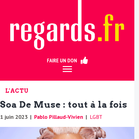
ermer
FAIRE UN DON
L'ACTU
Soa De Muse : tout à la fois
1 juin 2023
|
Pablo Pillaud-Vivien
|
LGBT