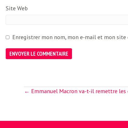
o
r
Site Web
d
m
s
U
Enregistrer mon nom, mon e-mail et mon site
S
A
Posts
← Emmanuel Macron va-t-il remettre les e
L
navigation
a