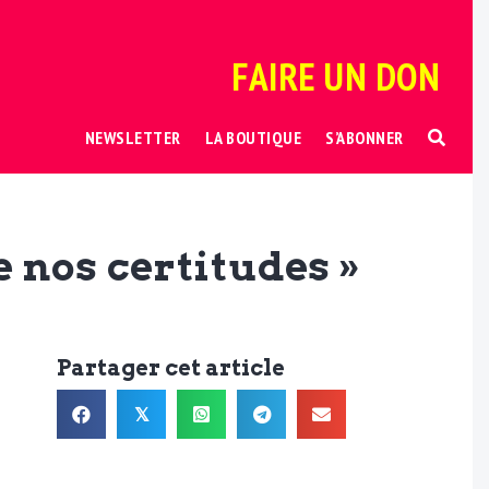
FAIRE UN DON
NEWSLETTER
LA BOUTIQUE
S’ABONNER
e nos certitudes »
Partager cet article
𝕏