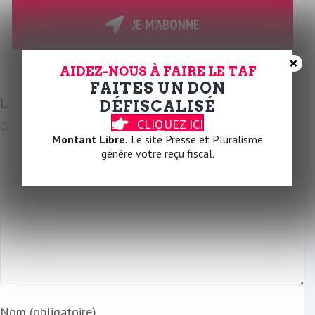
t
r
JE M'ABONNE
e
E
×
AIDEZ-NOUS À FAIRE LE TAF
m
FAITES UN DON
a
Laissez un commentaire
DÉFISCALISÉ
i
CLIQUEZ ICI
Commentaire
l
Montant Libre.
Le site Presse et Pluralisme
génère votre reçu fiscal.
Nom (obligatoire)