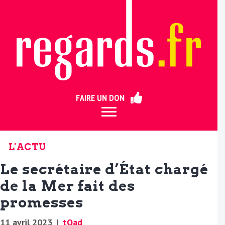
ermer
FAIRE UN DON
L'ACTU
Le secrétaire d’État chargé
de la Mer fait des
promesses
11 avril 2023
|
tOad