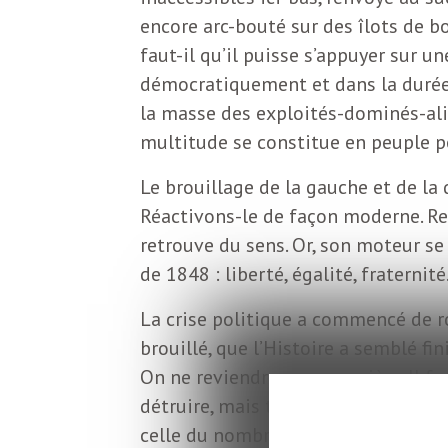
o
r
encore arc-bouté sur des îlots de
d
faut-il qu’il puisse s’appuyer sur un
m
démocratiquement et dans la durée. 
s
la masse des exploités-dominés-ali
U
multitude se constitue en peuple p
Le brouillage de la gauche et de la 
S
Réactivons-le de façon moderne. Rel
retrouve du sens. Or, son moteur se
A
de 1848 : liberté, égalité, fraternité
La crise politique a commencé de r
L
brouillé, que l’Histoire a semblé fin
On ne reviendra pas en arrière. Il f
a
détruire, mais tour repenser, de la 
celle du nombre, suffisant pour con