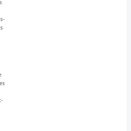
s
s-
es
e
es
t-