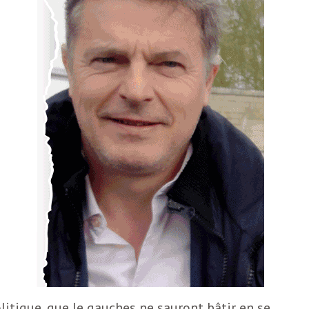
litique, que le gauches ne sauront bâtir en se