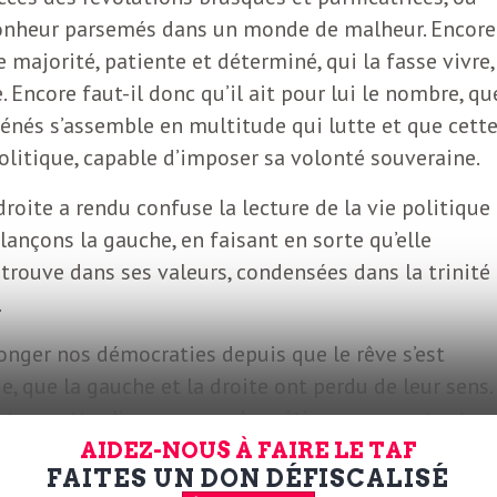
 bonheur parsemés dans un monde de malheur. Encore
e majorité, patiente et déterminé, qui la fasse vivre,
Encore faut-il donc qu’il ait pour lui le nombre, qu
énés s’assemble en multitude qui lutte et que cett
olitique, capable d’imposer sa volonté souveraine.
droite a rendu confuse la lecture de la vie politique 
ançons la gauche, en faisant en sorte qu’elle
 trouve dans ses valeurs, condensées dans la trinité
.
onger nos démocraties depuis que le rêve s’est
ie, que la gauche et la droite ont perdu de leur sens.
aut remettre l’ouvrage sur le métier : non pas tout
cave au grenier. La question décisive reste toutefois
AIDEZ-NOUS À FAIRE LE TAF
FAITES UN DON DÉFISCALISÉ
stituer de larges majorités. Socialement, ce nombre