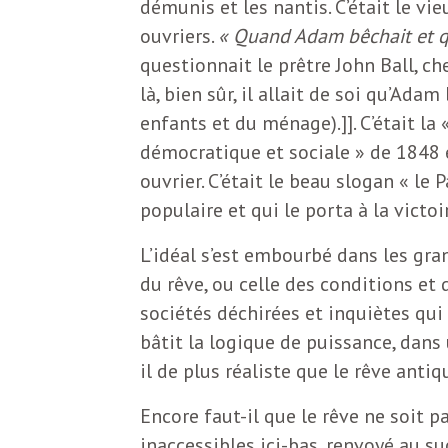
démunis et les nantis. C’était le vi
b
L
ouvriers.
« Quand Adam bêchait et qu
e
questionnait le prêtre John Ball, c
r
là, bien sûr, il allait de soi qu’Adam
t
enfants et du ménage).]]. C’était la
i
t
démocratique et sociale » de 1848
r
ouvrier. C’était le beau slogan « le 
e
e
populaire et qui le porta à la victo
d
f
L’idéal s’est embourbé dans les gra
e
du rêve, ou celle des conditions et
sociétés déchirées et inquiètes qu
R
F
bâtit la logique de puissance, dans
e
il de plus réaliste que le rêve anti
g
r
Encore faut-il que le rêve ne soit 
a
inaccessibles ici-bas, renvoyé au su