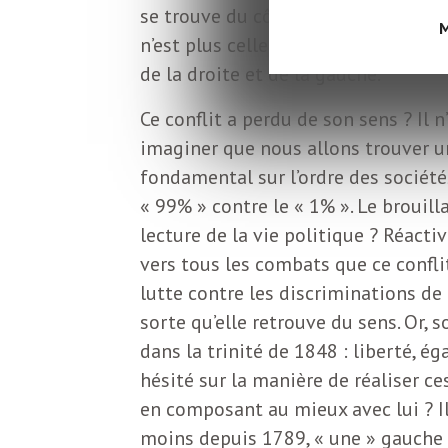
L
se trouve du côté des catégories pop
M
n’est plus celle d’hier. Politiqueme
e
de la droite et de la gauche.
Ce conflit a perdu de son sens ? Il
t
imaginer que nous allons trouver un
fondamental sur l’ordre des sociétés 
t
« 99% » contre le « 1% ». Le brouill
lecture de la vie politique ? Réac
r
vers tous les combats que ce confli
lutte contre les discriminations de 
e
sorte qu’elle retrouve du sens. Or,
dans la trinité de 1848 : liberté, ég
d
hésité sur la manière de réaliser c
en composant au mieux avec lui ? Il 
moins depuis 1789, « une » gauche 