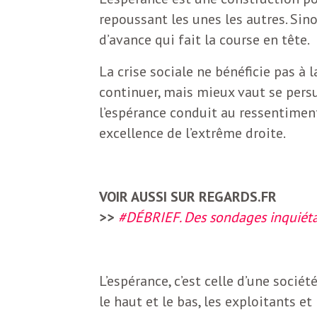
N
a
repoussant les unes les autres. Sin
e
d’avance qui fait la course en tête.
l
w
La crise sociale ne bénéficie pas à 
s
continuer, mais mieux vaut se persu
e
l
l’espérance conduit au ressentiment
excellence de l’extrême droite.
e
L
t
t
e
VOIR AUSSI SUR REGARDS.FR
e
>>
#DÉBRIEF. Des sondages inquiéta
r
D
:
L’espérance, c’est celle d’une socié
e
L
le haut et le bas, les exploitants et
a