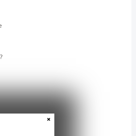
e
e
?
×