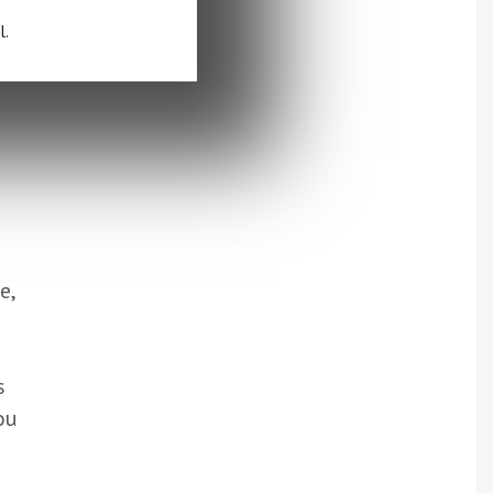
l.
e,
s
ou