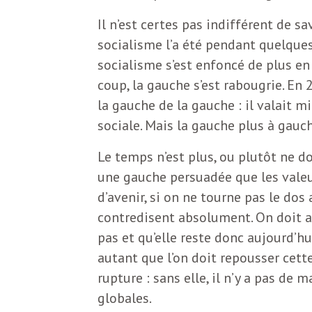
e
Il n’est certes pas indifférent de sa
R
socialisme l’a été pendant quelque
socialisme s’est enfoncé de plus en 
e
coup, la gauche s’est rabougrie. En 
la gauche de la gauche : il valait m
g
sociale. Mais la gauche plus à gau
a
Le temps n’est plus, ou plutôt ne do
une gauche persuadée que les valeu
r
d’avenir, si on ne tourne pas le dos
contredisent absolument. On doit ai
d
pas et qu’elle reste donc aujourd’h
autant que l’on doit repousser cette
s
rupture : sans elle, il n’y a pas de 
globales.