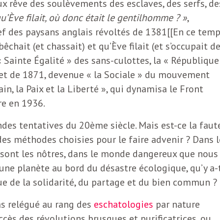
eux rêve des soulèvements des esclaves, des serfs, de
’Ève filait, où donc était le gentilhomme ? »
,
hef des paysans anglais révoltés de 1381[[En ce temp
 bêchait (et chassait) et qu’Ève filait (et s’occupait d
 « Sainte Égalité » des sans-culottes, la « République
 et de 1871, devenue « la Sociale » du mouvement
Pain, la Paix et la Liberté », qui dynamisa le Front
ire en 1936.
ndes tentatives du 20ème siècle. Mais est-ce la faut
 des méthodes choisies pour le faire advenir ? Dans l
i sont les nôtres, dans le monde dangereux que nous
 une planète au bord du désastre écologique, qu’y a-
que de la solidarité, du partage et du bien commun ?
pas relégué au rang des
eschatologies
par nature
ccès des révolutions brusques et purificatrices, ou