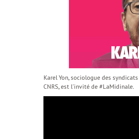
S
L
’
a
a
b
M
o
n
i
n
Karel Yon, sociologue des syndicat
e
CNRS, est l’invité de #LaMidinale.
d
r
i
à
l
n
a