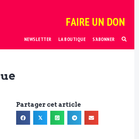
FAIRE UN DON
NEWSLETTER
LA BOUTIQUE
S’ABONNER
que
Partager cet article
𝕏