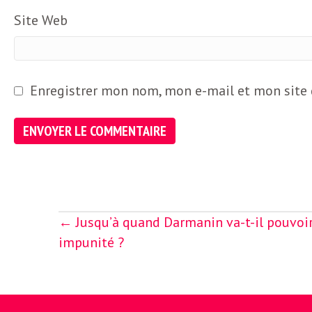
o
r
Site Web
d
m
s
U
Enregistrer mon nom, mon e-mail et mon site
S
A
Posts
← Jusqu’à quand Darmanin va-t-il pouvoir
L
navigation
impunité ?
a