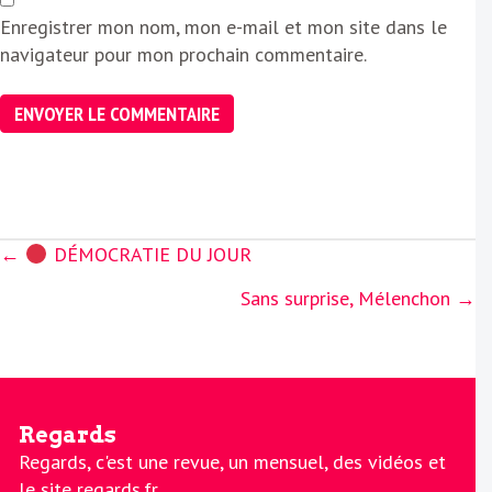
Enregistrer mon nom, mon e-mail et mon site dans le
navigateur pour mon prochain commentaire.
Posts
←
DÉMOCRATIE DU JOUR
navigation
Sans surprise, Mélenchon →
Regards
Regards, c'est une revue, un mensuel, des vidéos et
le site regards.fr