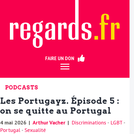
ermer
FAIRE UN DON
PODCASTS
Les Portugayz. Épisode 5 :
on se quitte au Portugal
4 mai 2026
|
Arthur Vacher
|
Discriminations
-
LGBT
-
Portugal
-
Sexualité