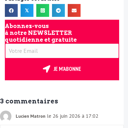
𝕏
Abonnez-vous
à notre
NEWSLETTER
quotidienne et gratuite
V
o
t
r
JE M'ABONNE
e
E
m
a
3 commentaires
i
l
le 26 juin 2026 à 17:02
Lucien Matron