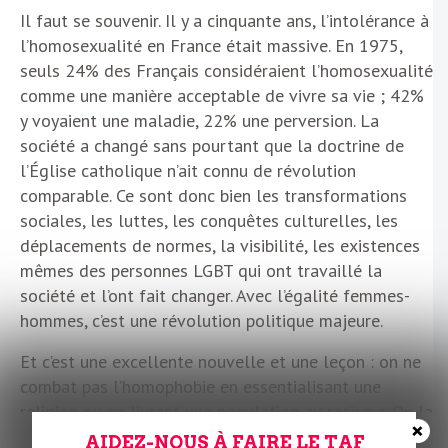
Il faut se souvenir. Il y a cinquante ans, l’intolérance à
l’homosexualité en France était massive. En 1975,
seuls 24% des Français considéraient l’homosexualité
comme une manière acceptable de vivre sa vie ; 42%
y voyaient une maladie, 22% une perversion. La
société a changé sans pourtant que la doctrine de
l’Église catholique n’ait connu de révolution
comparable. Ce sont donc bien les transformations
sociales, les luttes, les conquêtes culturelles, les
déplacements de normes, la visibilité, les existences
mêmes des personnes LGBT qui ont travaillé la
société et l’ont fait changer. Avec l’égalité femmes-
hommes, c’est une révolution politique majeure.
Et c’est une excellente nouvelle et une leçon : on ne
combat pas l’homophobie en essentialisant une
religion ou en livrant une population au racisme. On la
×
combat en créant les conditions matérielles,
AIDEZ-NOUS À FAIRE LE TAF