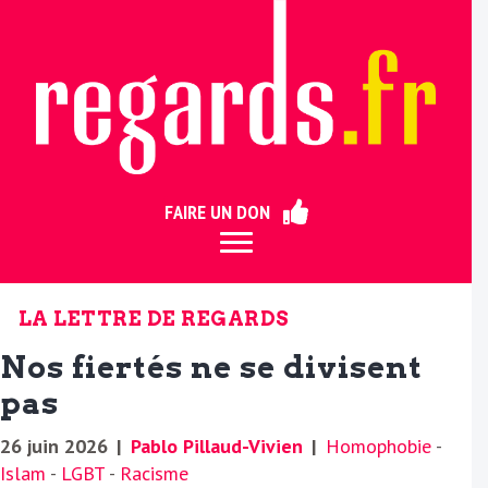
ermer
FAIRE UN DON
LA LETTRE DE REGARDS
Nos fiertés ne se divisent
pas
26 juin 2026
|
Pablo Pillaud-Vivien
|
Homophobie
-
Islam
-
LGBT
-
Racisme