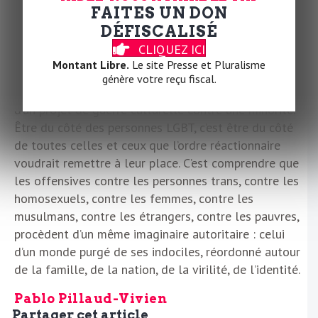
culturelles et politiques de l’émancipation. On la
FAITES UN DON
combat en construisant des alliances, pas en jetant
DÉFISCALISÉ
les opprimés les uns contre les autres.
CLIQUEZ ICI
Montant Libre.
Le site Presse et Pluralisme
Nos fiertés ne se divisent pas. Elles ne se
génère votre reçu fiscal.
marchandent pas. Elles ne se mettent pas au service
d’un projet de guerre culturelle contre une minorité.
Être du côté des personnes LGBT, c’est être du côté
de toutes celles et ceux que l’ordre réactionnaire
voudrait remettre à leur place. C’est comprendre que
les offensives contre les personnes trans, contre les
homosexuels, contre les femmes, contre les
musulmans, contre les étrangers, contre les pauvres,
procèdent d’un même imaginaire autoritaire : celui
d’un monde purgé de ses indociles, réordonné autour
de la famille, de la nation, de la virilité, de l’identité.
Pablo Pillaud-Vivien
Partager cet article