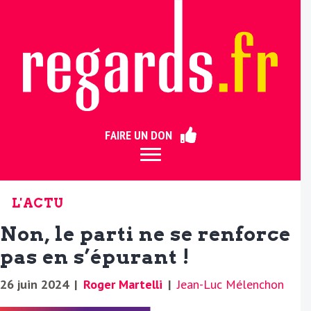
ermer
FAIRE UN DON
L'ACTU
Non, le parti ne se renforce
pas en s’épurant !
26 juin 2024
|
Roger Martelli
|
Jean-Luc Mélenchon