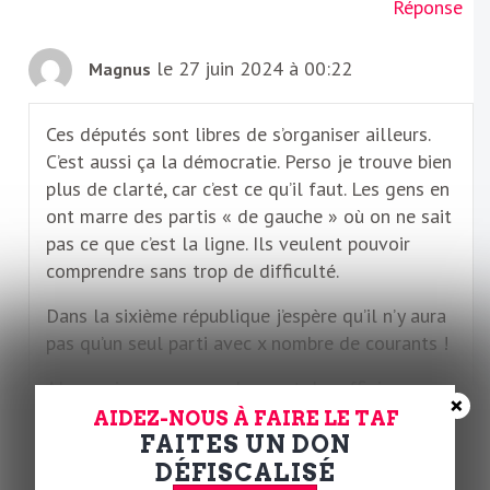
Réponse
le 27 juin 2024 à 00:22
Magnus
Ces députés sont libres de s’organiser ailleurs.
C’est aussi ça la démocratie. Perso je trouve bien
plus de clarté, car c’est ce qu’il faut. Les gens en
ont marre des partis « de gauche » où on ne sait
pas ce que c’est la ligne. Ils veulent pouvoir
comprendre sans trop de difficulté.
Dans la sixième république j’espère qu’il n’y aura
pas qu’un seul parti avec x nombre de courants !
Alors suis pas un grand expert du ruffinisme,
×
mais d’après ce que j’ai compris il préfère parler
AIDEZ-NOUS À FAIRE LE TAF
FAITES UN DON
aux français qui vivent à la campagne tout ça
plutôt que les français qui vivent dans certains
DÉFISCALISÉ