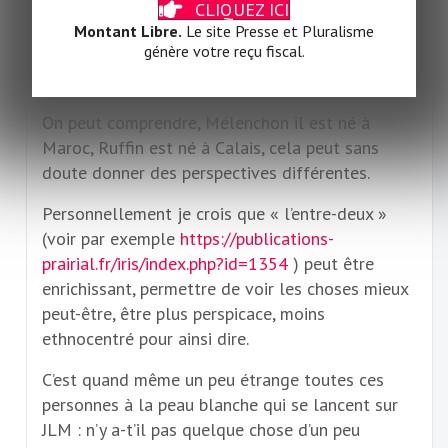
quartiers par exemple, souvent avec une autre
CLIQUEZ ICI
couleur de peau que la sienne. Libre à lui de faire
Montant Libre.
Le site Presse et Pluralisme
génère votre reçu fiscal.
ça, après LFI a le droit d’évoluer différemment
que le ruffinisme.
On peut comprendre, Mélenchon il est né à
Maroc, Ruffin est né à Calais, cela peut sans
doute donner des perspectives différentes.
Personnellement je crois que « l’entre-deux »
(voir par exemple
https://publications-
prairial.fr/iris/index.php?id=1354
) peut être
enrichissant, permettre de voir les choses mieux
peut-être, être plus perspicace, moins
ethnocentré pour ainsi dire.
C’est quand même un peu étrange toutes ces
personnes à la peau blanche qui se lancent sur
JLM : n’y a-t’il pas quelque chose d’un peu