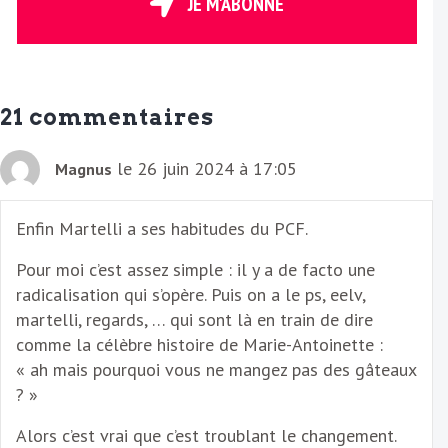
r
JE M'ABONNE
e
E
m
a
21 commentaires
i
l
le 26 juin 2024 à 17:05
Magnus
Enfin Martelli a ses habitudes du PCF.
Pour moi c’est assez simple : il y a de facto une
radicalisation qui s’opère. Puis on a le ps, eelv,
martelli, regards, … qui sont là en train de dire
comme la célèbre histoire de Marie-Antoinette :
« ah mais pourquoi vous ne mangez pas des gâteaux
? »
Alors c’est vrai que c’est troublant le changement.