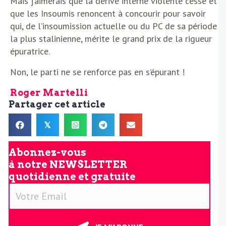
Mais j’aimerais que la dérive interne violente cesse et
que les Insoumis renoncent à concourir pour savoir
qui, de l’insoumission actuelle ou du PC de sa période
la plus stalinienne, mérite le grand prix de la rigueur
épuratrice.
Non, le parti ne se renforce pas en s’épurant !
Roger Martelli
Partager cet article
𝕏
Abonnez-vous
à notre
NEWSLETTER
quotidienne et gratuite
V
o
t