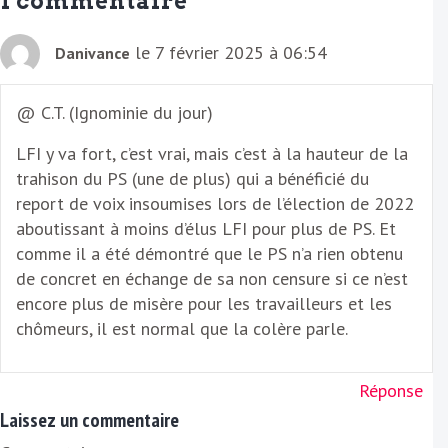
1 commentaire
i
l
le 7 février 2025 à 06:54
Danivance
@ C.T. (Ignominie du jour)
LFI y va fort, c’est vrai, mais c’est à la hauteur de la
trahison du PS (une de plus) qui a bénéficié du
report de voix insoumises lors de l’élection de 2022
aboutissant à moins d’élus LFI pour plus de PS. Et
comme il a été démontré que le PS n’a rien obtenu
de concret en échange de sa non censure si ce n’est
encore plus de misère pour les travailleurs et les
chômeurs, il est normal que la colère parle.
Réponse
Laissez un commentaire