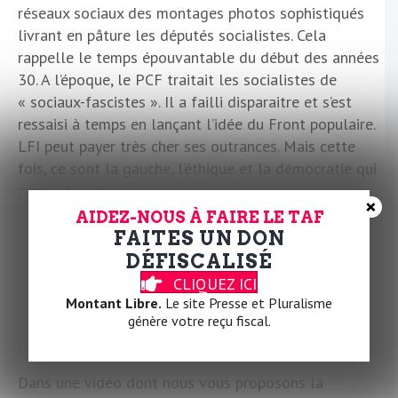
réseaux sociaux des montages photos sophistiqués
livrant en pâture les députés socialistes. Cela
rappelle le temps épouvantable du début des années
30. A l’époque, le PCF traitait les socialistes de
« sociaux-fascistes ». Il a failli disparaitre et s’est
ressaisi à temps en lançant l’idée du Front populaire.
LFI peut payer très cher ses outrances. Mais cette
fois, ce sont la gauche, l’éthique et la démocratie qui
peuvent en mourir.
×
AIDEZ-NOUS À FAIRE LE TAF
C.T.
FAITES UN DON
DÉFISCALISÉ
CLIQUEZ ICI
Montant Libre.
Le site Presse et Pluralisme
génère votre reçu fiscal.
ON VOUS RECOMMANDE
Dans une vidéo dont nous vous proposons la