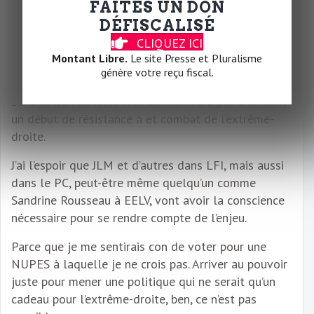
Puis après il faut bien sûr aussi être indépendant et
FAITES UN DON
pas dans la corruption dans la politique économique
DÉFISCALISÉ
aussi, mais tout cela va ensemble, impossible d’être
CLIQUEZ ICI
non corrompu et indépendant dans une domaine
Montant Libre.
Le site Presse et Pluralisme
mais pas dans une autre, tout est lié à tout.
génère votre reçu fiscal.
Sans cette clarté, la NUPES n’arrivera pas à entamer
un début de résistance à et combat de l’extrême-
droite.
J’ai l’espoir que JLM et d’autres dans LFI, mais aussi
dans le PC, peut-être même quelqu’un comme
Sandrine Rousseau à EELV, vont avoir la conscience
nécessaire pour se rendre compte de l’enjeu.
Parce que je me sentirais con de voter pour une
NUPES à laquelle je ne crois pas. Arriver au pouvoir
juste pour mener une politique qui ne serait qu’un
cadeau pour l’extrême-droite, ben, ce n’est pas