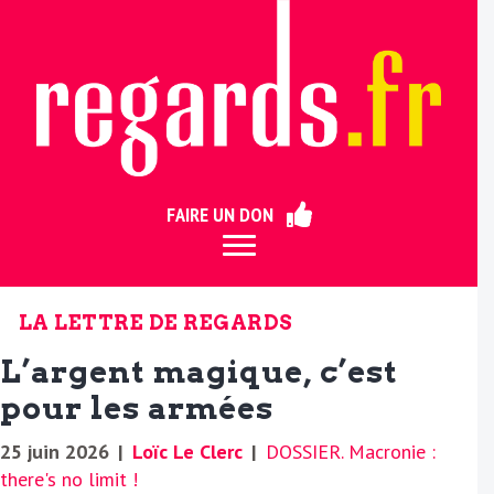
ermer
FAIRE UN DON
LA LETTRE DE REGARDS
L’argent magique, c’est
pour les armées
25 juin 2026
|
Loïc Le Clerc
|
DOSSIER. Macronie :
there's no limit !