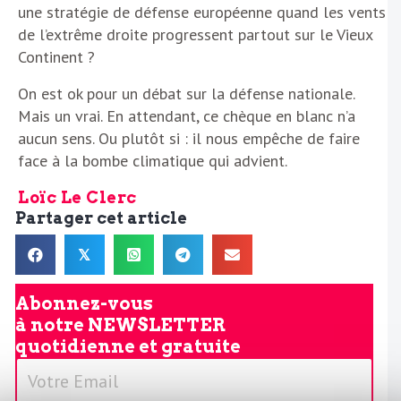
une stratégie de défense européenne quand les vents
de l’extrême droite progressent partout sur le Vieux
Continent ?
On est ok pour un débat sur la défense nationale.
Mais un vrai. En attendant, ce chèque en blanc n’a
aucun sens. Ou plutôt si : il nous empêche de faire
face à la bombe climatique qui advient.
Loïc Le Clerc
Partager cet article
𝕏
Abonnez-vous
à notre
NEWSLETTER
quotidienne et gratuite
V
o