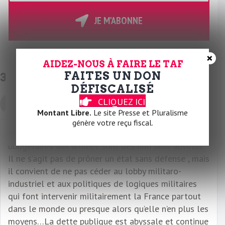
t
r
JE M'ABONNE
e
E
×
m
AIDEZ-NOUS À FAIRE LE TAF
a
FAITES UN DON
3 commentaires
i
DÉFISCALISÉ
l
CLIQUEZ ICI
le 25 juin 2026 à 17:23
Lucien Matron
Montant Libre.
Le site Presse et Pluralisme
génère votre reçu fiscal.
La loi de programmation militaire et les rallonges
budgétaires aux armées sont des non sens absolus.
Il ne s’agit pas de prôner un état sans défense , mais
il convient de ne pas céder au lobby militaro-
industriel et aux politiques de logiques militaires
qui font intervenir militairement la France partout
dans le monde ou presque alors qu’elle n’en plus les
moyens…La dette publique est abyssale et continue