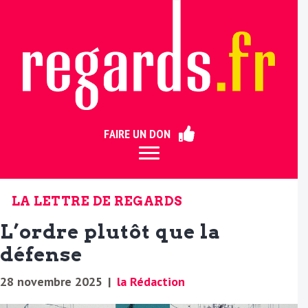
ermer
FAIRE UN DON
LA LETTRE DE REGARDS
L’ordre plutôt que la
défense
28 novembre 2025
|
la Rédaction