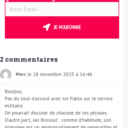
V
o
t
r
JE M'ABONNE
e
E
m
a
2 commentaires
i
l
le 28 novembre 2025 à 16:46
Marc
Bonjour,
Pas du tout d’accord avec toi Pablo sur le service
militaire.
On pourrait discuter de chacune de tes phrases.
D’autre part, Ian Brossat : comme d’habitude, son
interview est un ammoncellement de generalites et