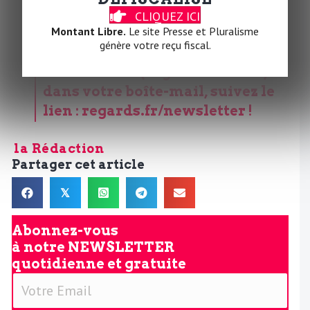
CLIQUEZ ICI
Montant Libre.
Le site Presse et Pluralisme
génère votre reçu fiscal.
Pour recevoir cette newsletter
directement (et gratuitement)
dans votre boîte-mail, suivez le
lien :
regards.fr/newsletter
!
la Rédaction
Partager cet article
𝕏
Abonnez-vous
à notre
NEWSLETTER
quotidienne et gratuite
V
o