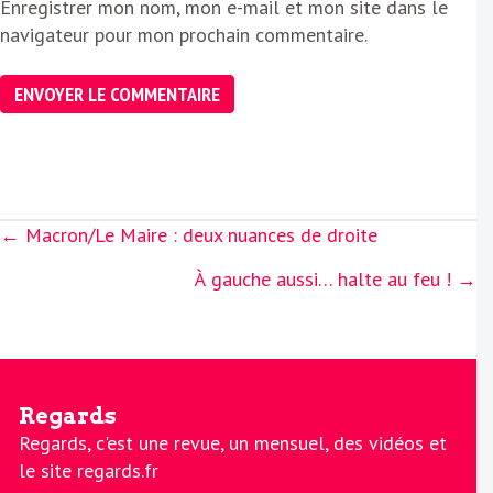
Enregistrer mon nom, mon e-mail et mon site dans le
navigateur pour mon prochain commentaire.
Posts
← Macron/Le Maire : deux nuances de droite
navigation
À gauche aussi… halte au feu ! →
Regards
Regards, c'est une revue, un mensuel, des vidéos et
le site regards.fr