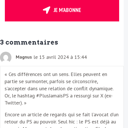
t
r
JE M'ABONNE
e
E
m
a
3 commentaires
i
l
le 15 avril 2024 à 15:44
Magnus
« Ces différences ont un sens. Elles peuvent en
partie se surmonter, parfois se circonscrire,
s’accepter dans une relation de conflit dynamique.
Or, le hashtag #PlusJamaisPS a ressurgi sur X (ex-
Twitter). »
Encore un article de regards qui se fait l’avocat d’un
retour du PS au pouvoir. Seul hic : le PS est déjà au