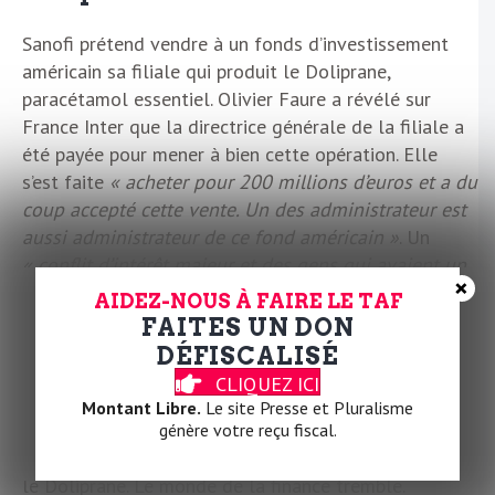
Sanofi prétend vendre à un fonds d’investissement
américain sa filiale qui produit le Doliprane,
paracétamol essentiel. Olivier Faure a révélé sur
France Inter que la directrice générale de la filiale a
été payée pour mener à bien cette opération. Elle
s’est faite
« acheter pour 200 millions d’euros et a du
coup accepté cette vente. Un des administrateur est
aussi administrateur de ce fond américain »
. Un
« conflit d’intérêt majeur et des gens qui avaient un
×
intérêt direct »
. Olivier Faure préférerait qu’Emmanuel
AIDEZ-NOUS À FAIRE LE TAF
Macron s’occupe que Doliprane reste en France plutôt
FAITES UN DON
que de se mobiliser pour que « Emily in Paris » reste
DÉFISCALISÉ
en France. Bon, mais on est rassurés : les ministres de
CLIQUEZ ICI
l’économie et de l’industrie vont poser des
Montant Libre.
Le site Presse et Pluralisme
« exigences très fortes »
ont-ils affirmé ce lundi
génère votre reçu fiscal.
matin aux ouvriers de l’usine de Lisieux qui fabriquent
le Doliprane. Le monde de la finance tremble.