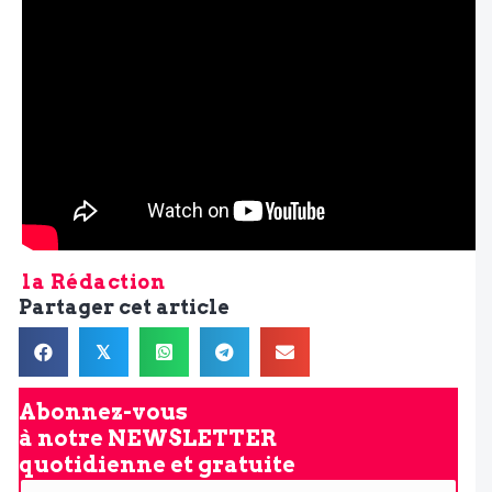
la Rédaction
Partager cet article
𝕏
Abonnez-vous
à notre
NEWSLETTER
quotidienne et gratuite
V