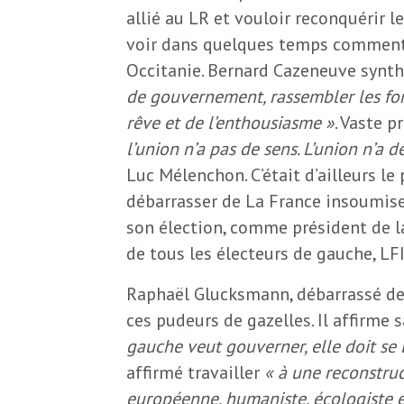
b
allié au LR et vouloir reconquérir l
L
voir dans quelques temps comment 
e
r
Occitanie. Bernard Cazeneuve synth
t
de gouvernement, rassembler les for
i
rêve et de l’enthousiasme »
. Vaste 
t
l’union n’a pas de sens. L’union n’a 
r
e
Luc Mélenchon. C’était d’ailleurs le
e
débarrasser de La France insoumise 
d
f
son élection, comme président de 
de tous les électeurs de gauche, LF
e
R
Raphaël Glucksmann, débarrassé de 
F
e
ces pudeurs de gazelles. Il affirme
gauche veut gouverner, elle doit se 
g
r
affirmé travailler
« à une reconstruc
a
européenne, humaniste, écologiste e