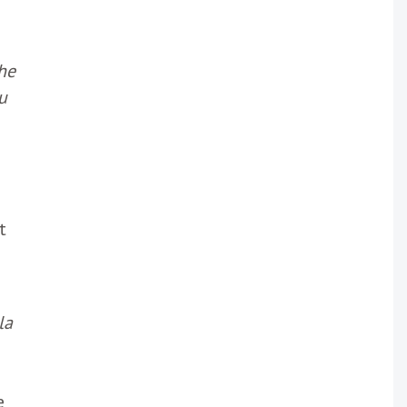
he
u
t
la
e