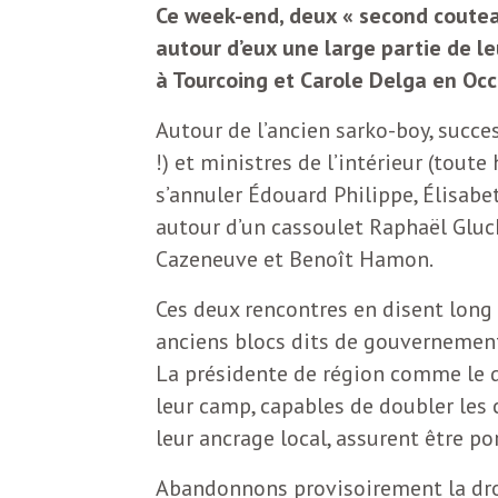
N
a
Ce week-end, deux « second coutea
autour d’eux une large partie de le
e
à Tourcoing et Carole Delga en Occ
l
w
Autour de l’ancien sarko-boy, succ
s
e
!) et ministres de l’intérieur (toute
l
s’annuler Édouard Philippe, Élisabet
e
autour d’un cassoulet Raphaël Gluc
L
t
Cazeneuve et Benoît Hamon.
t
Ces deux rencontres en disent long 
e
e
anciens blocs dits de gouvernement,
r
La présidente de région comme le 
D
leur camp, capables de doubler les 
:
leur ancrage local, assurent être po
e
L
Abandonnons provisoirement la droit
a