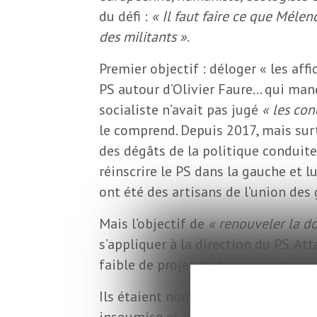
o
r
du défi :
« Il faut faire ce que Mélen
d
des militants »
.
m
s
Premier objectif : déloger « les af
PS autour d’Olivier Faure… qui manqu
U
socialiste n’avait pas jugé
« les con
le comprend. Depuis 2017, mais surt
S
des dégâts de la politique conduite
réinscrire le PS dans la gauche et l
A
ont été des artisans de l’union des
Mais l’objectif de
« renouveler la do
L
s’appliquer à la direction du PS. At
faible de projet et de propositions.
a
Ils étaient nombreux ce samedi à Br
insoumise et de sa politique jugée t