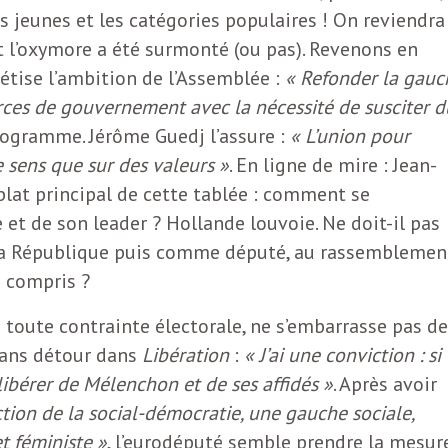
es jeunes et les catégories populaires ! On reviendra
l’oxymore a été surmonté (ou pas). Revenons en
étise l’ambition de l’Assemblée :
« Refonder la gauc
ces de gouvernement avec la nécessité de susciter d
programme. Jérôme Guedj l’assure :
« L’union pour
de sens que sur des valeurs »
. En ligne de mire : Jean-
 plat principal de cette tablée : comment se
et de son leader ? Hollande louvoie. Ne doit-il pas
la République puis comme député, au rassemblemen
I compris ?
toute contrainte électorale, ne s’embarrasse pas de
 sans détour dans
Libération
:
« J’ai une conviction : si 
libérer de Mélenchon et de ses affidés »
. Après avoir
tion de la social-démocratie, une gauche sociale,
t féministe »
, l’eurodéputé semble prendre la mesur