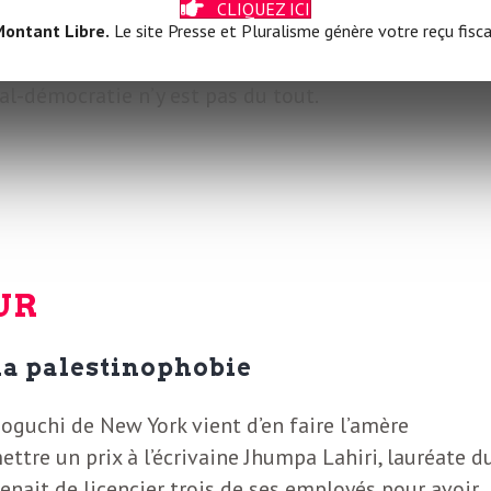
CLIQUEZ ICI
ce diagnostic : il faut aussi prendre la mesure de
ontant Libre.
Le site Presse et Pluralisme génère votre reçu fisca
LFI et son leader. Pour remplacer Mélenchon, il faut
ial-démocratie n’y est pas du tout.
UR
la palestinophobie
Noguchi de New York vient d’en faire l’amère
ettre un prix à l’écrivaine Jhumpa Lahiri, lauréate d
venait de licencier trois de ses employés pour avoir