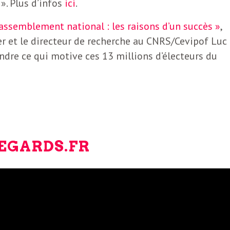
 ». Plus d’infos
ici
.
assemblement national : les raisons d’un succès »
,
r et le directeur de recherche au CNRS/Cevipof Luc
dre ce qui motive ces 13 millions d’électeurs du
REGARDS.FR