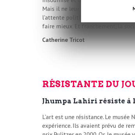
L
Mais il ne leur suffira pas de faire 
M
l’attente politique qu’a su remplir 
e
faire mieux. Et franchement, la soc
t
Catherine Tricot
t
r
RÉSISTANTE DU JO
e
Jhumpa Lahiri résiste à 
d
L’art est une résistance. Le musée 
expérience. Ils avaient prévu de rem
prix Pulitzer en 2000. Or, le musée 