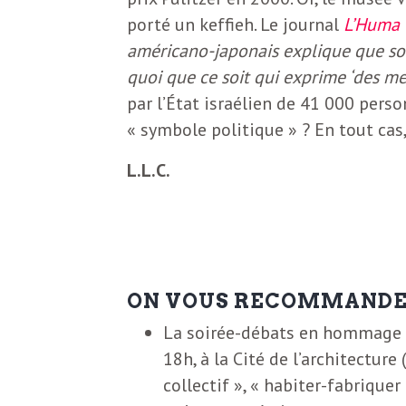
e
porté un keffieh. Le journal
L’Huma
R
américano-japonais explique que son 
quoi que ce soit qui exprime ‘des me
e
par l’État israélien de 41 000 pers
« symbole politique » ? En tout cas
g
L.L.C.
a
r
ON VOUS RECOMMAND
d
La soirée-débats en hommage à
18h, à la Cité de l’architecture
s
collectif », « habiter-fabriquer