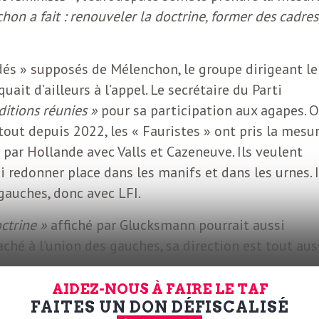
chon a fait : renouveler la doctrine, former des cadres
fidés » supposés de Mélenchon, le groupe dirigeant le
ait d’ailleurs à l’appel. Le secrétaire du Parti
ditions réunies »
pour sa participation aux agapes. 
out depuis 2022, les « Fauristes » ont pris la mesu
 par Hollande avec Valls et Cazeneuve. Ils veulent
ui redonner place dans les manifs et dans les urnes. I
 gauches, donc avec LFI.
ctrine »
affiché par Glucksmann pourrait aussi
taché à l’union des gauches, sa direction est tout aus
AIDEZ-NOUS À FAIRE LE TAF
am à voir le problème posé par le poids de la Fran
FAITES UN DON DÉFISCALISÉ
rop clivante sur la forme et trop radicale sur le fon