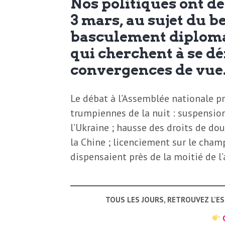
Nos politiques ont dé
N
a
3 mars, au sujet du b
e
basculement diploma
l
w
qui cherchent à se d
s
e
convergences de vue
l
e
Le débat à l’Assemblée nationale pr
L
trumpiennes de la nuit : suspension
t
l’Ukraine ; hausse des droits de d
t
e
la Chine ; licenciement sur le cham
e
dispensaient près de la moitié de 
r
D
:
e
TOUS LES JOURS, RETROUVEZ L’E
L
a