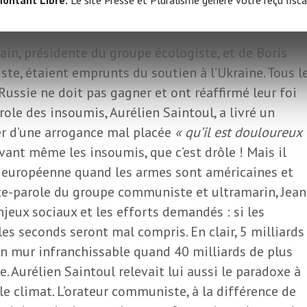
n’a pas eu un mot sur la responsabilité de la Russie.
urs par un soutien aux Ukrainiens.
ain, présidente du groupe écologiste, et de Boris
ste, étaient emprunts du soutien à l’Ukraine. Tous l
Russie ne doit pas gagner et ont réaffirmé leur foi
ole des insoumis, Aurélien Saintoul, a livré un
er d’une arrogance mal placée
« qu’il est douloureux
vant même les insoumis, que c’est drôle ! Mais il
e européenne quand les armes sont américaines et
rte-parole du groupe communiste et ultramarin, Jean
enjeux sociaux et les efforts demandés : si les
es seconds seront mal compris. En clair, 5 milliards
un mur infranchissable quand 40 milliards de plus
. Aurélien Saintoul relevait lui aussi le paradoxe à
e climat. L’orateur communiste, à la différence de