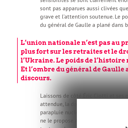
o
r
sont pas apparues aussi clivées que 
d
grave et l’attention soutenue. Le poi
m
s
du général de Gaulle a plané dans b
U
L’union nationale n’est pas au 
plus fort sur les retraites et le d
S
l’Ukraine. Le poids de l’histoire n
Et l’ombre du général de Gaulle 
A
discours.
L
Laissons de côté Éric Ciotti et ses
attendue, la droite et l’extrême dro
parapluie nucléaire, affirmant qu’il 
a
ne le propose. Après les tentations
M