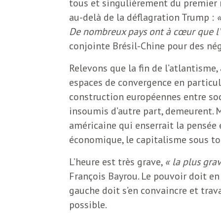
e
tous et singulièrement du premier 
au-delà de la déflagration Trump :
«
R
De nombreux pays ont à cœur que l’U
conjointe Brésil-Chine pour des nég
e
Relevons que la fin de l’atlantisme,
g
espaces de convergence en particuli
construction européennes entre soc
a
insoumis d’autre part, demeurent. M
américaine qui enserrait la pensée 
r
économique, le capitalisme sous to
L’heure est très grave,
« la plus gra
d
François Bayrou. Le pouvoir doit en
gauche doit s’en convaincre et trav
s
possible.