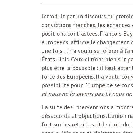
b
L
Introduit par un discours du premie
e
r
convictions franches, les échanges
t
positions contrastées. François Bay
i
t
européens, affirmé le changement d
une fois il n’a voulu se référer à l’
r
e
États-Unis. Ceux-ci n’ont bien sûr p
e
plus être la boussole : il faut acter
d
f
force des Européens. Il a voulu conv
e
possibilité pour l’Europe de se con
et nous ne le savons pas. Et nous n
R
F
e
La suite des interventions a montré
g
désaccords et objections. L’union n
r
fort sur les retraites et le droit du
a
sensibilités se sont clairement éno