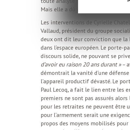
toute analyse sur les États-Unis et 
L
Mais elle a dû commencer son disco
e
Les interventions de Cyrielle Chatel
Vallaud, président du groupe sociali
t
deux ont dit leur conviction que la 
dans l’espace européen. Le porte-par
t
discours solide, ne pouvant se priv
d’avoir eu raison 20 ans durant »
– a
r
démontrait la vanité d’une défens
l’appareil productif dévasté. Le po
e
Paul Lecoq, a fait le lien entre les 
premiers ne sont pas assurés alors l
d
pour les retraites ne peuvent être 
pour l’armement serait une exigence
propos des moyens mobilisés pour l