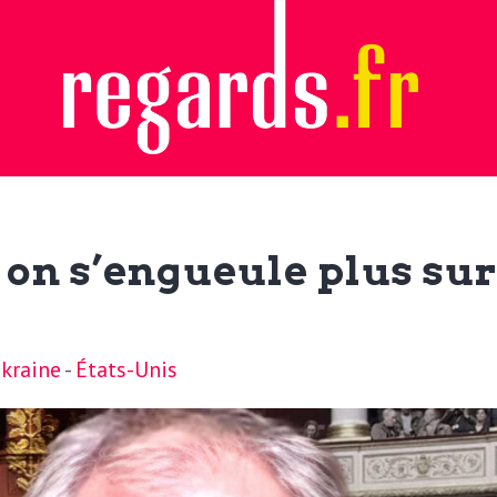
on s’engueule plus sur 
kraine
-
États-Unis