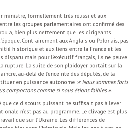
r ministre, formellement très réussi et aux
 entre les groupes parlementaires ont confirmé des
rou a, bien plus nettement que les dirigeants
’époque. Contrairement aux Anglais ou Polonais, pa
amitié historique et aux liens entre la France et les
as disparu mais pour l’exécutif français, ils ne peuve
 la rupture. La suite de son plaidoyer portait sur la
aincre, au-delà de l’enceinte des députés, de la
stituer en puissance autonome :
« Nous sommes fort
ous comportons comme si nous étions faibles »
.
 que ce discours puissant ne suffisait pas à lever
ationale n’est pas au programme. Le clivage est plus
 travail que sur l’Ukraine. Les différences de
ncées hier dans l’hémicycle. Mais les positions ne