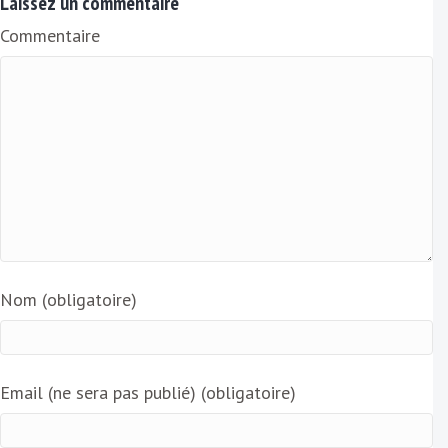
Laissez un commentaire
i
Commentaire
l
Nom (obligatoire)
Email (ne sera pas publié) (obligatoire)