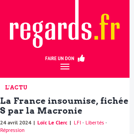
ermer
FAIRE UN DON
L'ACTU
La France insoumise, fichée
S par la Macronie
24 avril 2024
|
Loïc Le Clerc
|
LFI
-
Libertés
-
Répression