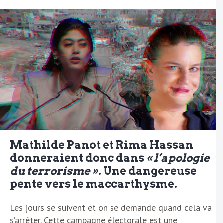
Mathilde Panot et Rima Hassan
donneraient donc dans
« l’apologie
du terrorisme »
. Une dangereuse
pente vers le maccarthysme.
Les jours se suivent et on se demande quand cela va
s’arrêter. Cette campagne électorale est une