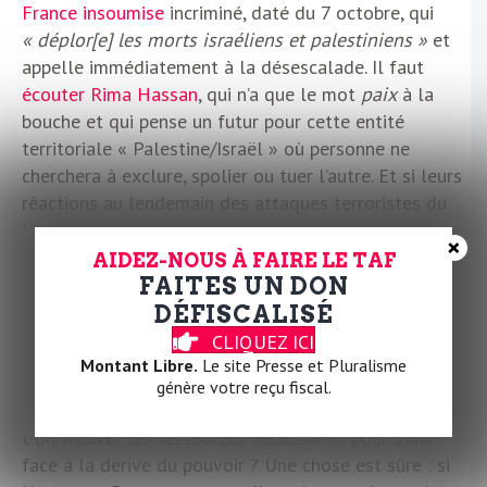
France insoumise
incriminé, daté du 7 octobre, qui
« déplor[e] les morts israéliens et palestiniens »
et
appelle immédiatement à la désescalade. Il faut
écouter Rima Hassan
, qui n’a que le mot
paix
à la
bouche et qui pense un futur pour cette entité
territoriale « Palestine/Israël » où personne ne
cherchera à exclure, spolier ou tuer l’autre. Et si leurs
réactions au lendemain des attaques terroristes du
Hamas a heurté et mérité un débat politique, en
×
aucun cas elles ne sauraient souffrir d’une telle
AIDEZ-NOUS À FAIRE LE TAF
FAITES UN DON
accusation morale d’apologie du terrorisme.
DÉFISCALISÉ
Pourtant, les deux femmes se voient convoquées par
CLIQUEZ ICI
l’institution judiciaire. Il va falloir y apporter une
Montant Libre.
Le site Presse et Pluralisme
riposte politique. Et c’est là que la gauche se mord la
génère votre reçu fiscal.
queue : après ces semaines de haine auto-immune, va-
t-on trouver les ressources nécessaires pour s’unir
face à la dérive du pouvoir ? Une chose est sûre : si