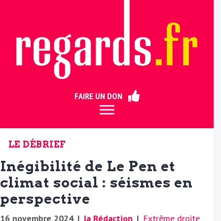
ermer
FAIRE UN DON
LE DÉBRIEF
Inégibilité de Le Pen et
climat social : séismes en
perspective
16 novembre 2024
|
la Rédaction
|
Extrême droite