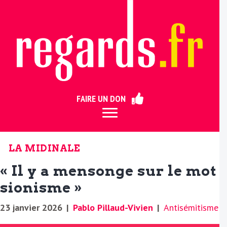
ermer
FAIRE UN DON
LA MIDINALE
« Il y a mensonge sur le mot
sionisme »
23 janvier 2026
|
Pablo Pillaud-Vivien
|
Antisémitisme