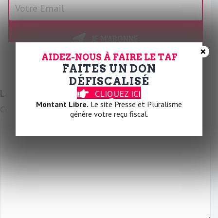
V
o
t
r
JE M'ABONNE
e
×
AIDEZ-NOUS À FAIRE LE TAF
E
FAITES UN DON
m
DÉFISCALISÉ
a
Laissez un commentaire
CLIQUEZ ICI
i
Montant Libre.
Le site Presse et Pluralisme
Commentaire
l
génère votre reçu fiscal.