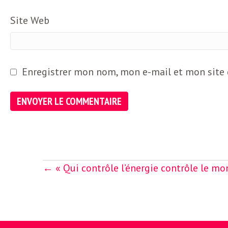
e
R
Site Web
e
Enregistrer mon nom, mon e-mail et mon site
g
a
r
Posts
← « Qui contrôle l’énergie contrôle le mo
d
navigation
s