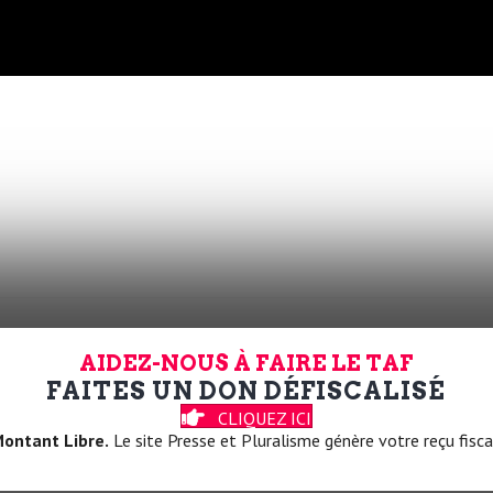
AIDEZ-NOUS À FAIRE LE TAF
FAITES UN DON DÉFISCALISÉ
CLIQUEZ ICI
ïque démocratique et social est en mesure de confi
ontant Libre.
Le site Presse et Pluralisme génère votre reçu fisca