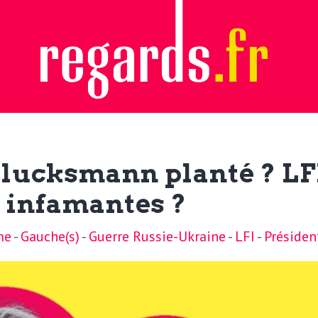
lucksmann planté ? LFI 
 infamantes ?
me
-
Gauche(s)
-
Guerre Russie-Ukraine
-
LFI
-
Présiden