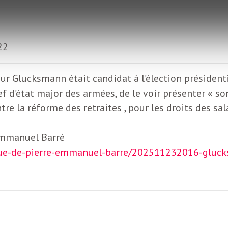
22
r Glucksmann était candidat à l’élection présidenti
ef d’état major des armées, de le voir présenter « s
ontre la réforme des retraites , pour les droits des sal
Emmanuel Barré
ique-de-pierre-emmanuel-barre/202511232016-glucks