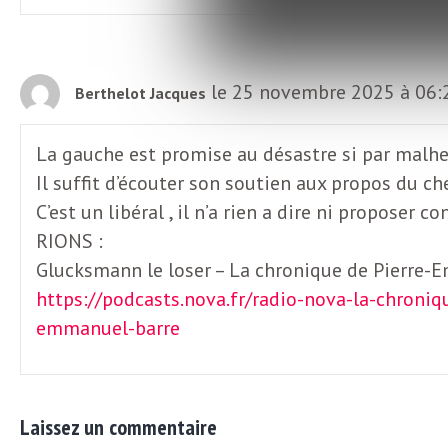
o
r
d
m
s
le 25 novembre 2025 à 06:
Berthelot Jacques
U
La gauche est promise au désastre si par malheu
Il suffit d’écouter son soutien aux propos du ch
S
C’est un libéral , il n’a rien a dire ni proposer c
RIONS :
A
Glucksmann le loser – La chronique de Pierre-
https://podcasts.nova.fr/radio-nova-la-chron
emmanuel-barre
L
a
Laissez un commentaire