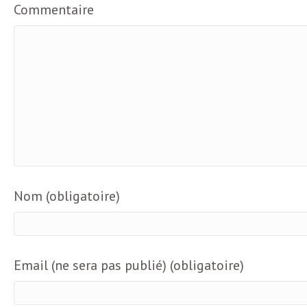
L
Commentaire
e
t
t
r
Nom (obligatoire)
e
d
Email (ne sera pas publié) (obligatoire)