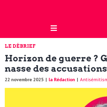
Fermer
L
L
a
’
B
LE DÉBRIEF
o
a
Horizon de guerre ? G
u
t
nasse des accusations
c
i
22 novembre 2025
|
la Rédaction
|
Antisémitis
t
q
u
u
e