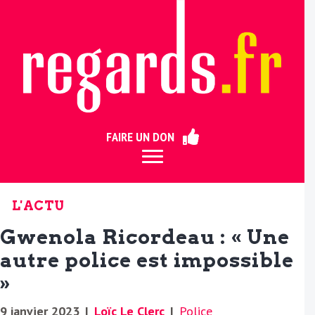
ermer
FAIRE UN DON
L'ACTU
Gwenola Ricordeau : « Une
autre police est impossible
»
9 janvier 2023
|
Loïc Le Clerc
|
Police