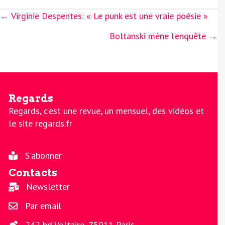
Posts
← Virginie Despentes: « Le punk est une vraie poésie »
navigation
Boltanski mène l’enquête →
Regards
Regards, c'est une revue, un mensuel, des vidéos et
le site regards.fr
S'abonner
Contacts
Newsletter
Par email
242 bd Voltaire, 75011 Paris