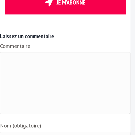
r
JE M'ABONNE
e
E
m
a
Laissez un commentaire
i
Commentaire
l
Nom (obligatoire)