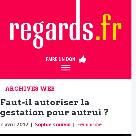
ermer
FAIRE UN DON
ARCHIVES WEB
Faut-il autoriser la
gestation pour autrui ?
2 avril 2012
|
Sophie Courval
|
Féminisme