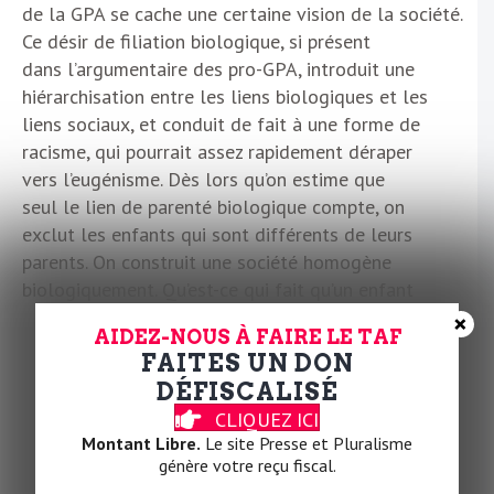
de la GPA se cache une certaine vision de la société.
Ce désir de filiation biologique, si présent
dans l’argumentaire des pro-GPA, introduit une
hiérarchisation entre les liens biologiques et les
liens sociaux, et conduit de fait à une forme de
racisme, qui pourrait assez rapidement déraper
vers l’eugénisme. Dès lors qu’on estime que
seul le lien de parenté biologique compte, on
exclut les enfants qui sont différents de leurs
parents. On construit une société homogène
biologiquement. Qu’est-ce qui fait qu’un enfant
à soi est plus important que l’enfant lui-même ?
×
AIDEZ-NOUS À FAIRE LE TAF
Ici, le désir d’enfant n’est pas forcément celui
FAITES UN DON
d’être parent. Nous sommes contre la GPA,
DÉFISCALISÉ
parce qu’elle a pour effet de réduire la parentalité
CLIQUEZ ICI
à une question biologique. Nous préférons
Montant Libre.
Le site Presse et Pluralisme
militer pour une facilitation et un renforcement
génère votre reçu fiscal.
de l’adoption pour les couples hétéros et homos