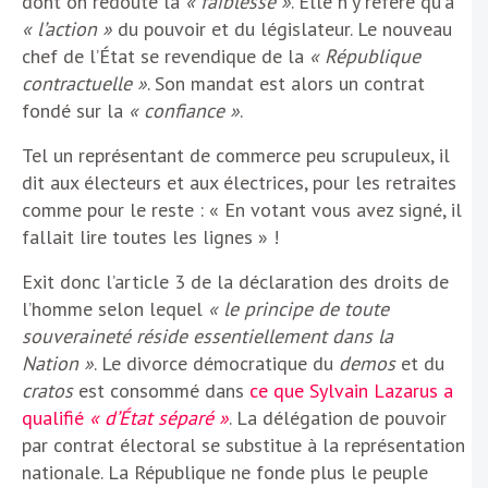
dont on redoute la
« faiblesse »
. Elle n’y réfère qu’à
« l’action »
du pouvoir et du législateur. Le nouveau
chef de l’État se revendique de la
« République
contractuelle »
. Son mandat est alors un contrat
fondé sur la
« confiance »
.
Tel un représentant de commerce peu scrupuleux, il
dit aux électeurs et aux électrices, pour les retraites
comme pour le reste : « En votant vous avez signé, il
fallait lire toutes les lignes » !
Exit donc l’article 3 de la déclaration des droits de
l’homme selon lequel
« le principe de toute
souveraineté réside essentiellement dans la
Nation »
. Le divorce démocratique du
demos
et du
cratos
est consommé dans
ce que Sylvain Lazarus a
qualifié
« d’État séparé »
. La délégation de pouvoir
par contrat électoral se substitue à la représentation
nationale. La République ne fonde plus le peuple