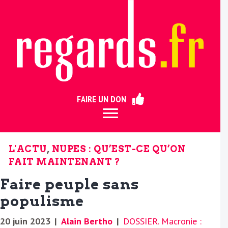
ermer
FAIRE UN DON
L'ACTU
,
NUPES : QU’EST-CE QU’ON
FAIT MAINTENANT ?
Faire peuple sans
populisme
20 juin 2023
|
Alain Bertho
|
DOSSIER. Macronie :