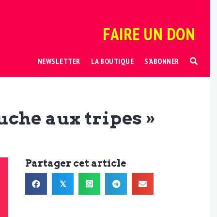
FAIRE UN DON
NEWSLETTER
LA BOUTIQUE
S’ABONNER
auche aux tripes »
Partager cet article
𝕏