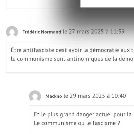
o
r
d
m
s
le 27 mars 2025 à 11:39
Frédéric Normand
U
Être antifasciste c’est avoir la démocratie aux 
S
le communisme sont antinomiques de la démocrat
A
le 29 mars 2025 à 10:40
Mackno
L
Et le plus grand danger actuel pour la 
a
Le communisme ou le fascisme ?