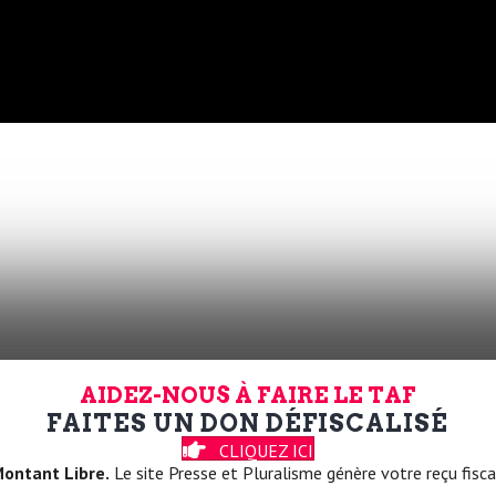
AIDEZ-NOUS À FAIRE LE TAF
FAITES UN DON DÉFISCALISÉ
ord ! ça m’a choqué
CLIQUEZ ICI
ncore une fois en attente d’approbation
ontant Libre.
Le site Presse et Pluralisme génère votre reçu fisca