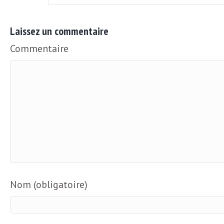
L
Laissez un commentaire
e
Commentaire
t
t
r
e
d
Nom (obligatoire)