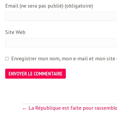
e
Email (ne sera pas publié) (obligatoire)
R
e
Site Web
g
a
Enregistrer mon nom, mon e-mail et mon site
r
d
s
Posts
← La République est faite pour rassembler
navigation