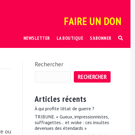
FAIRE UN DON
NEWSLETTER
LA BOUTIQUE
S’ABONNER
Rechercher
RECHERCHER
Articles récents
À qui profite l’état de guerre ?
TRIBUNE. « Gueux, impressionnistes,
suffragettes… et woke : ces insultes
devenues des étendards »
re ou