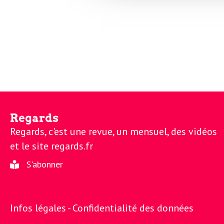
N
a
e
l
w
s
e
l
e
L
t
Regards
t
Regards, c'est une revue, un mensuel, des vidéos
e
et le site regards.fr
e
S'abonner
r
D
:
e
L
Infos légales -
Confidentialité des données
a