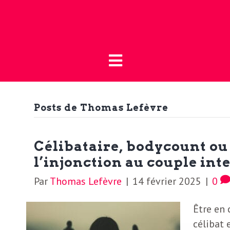
Fermer
L
L
a
’
B
o
Posts de Thomas Lefèvre
a
u
t
c
Célibataire, bodycount ou «
i
l’injonction au couple inte
t
q
Par
Thomas Lefèvre
|
14 février 2025
|
0
u
u
Être en 
e
célibat