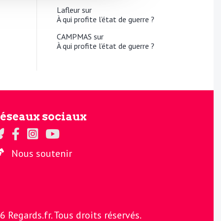
Lafleur
sur
À qui profite l’état de guerre ?
CAMPMAS
sur
À qui profite l’état de guerre ?
éseaux sociaux
gards sur Twitter
Regards sur Facebook
Regards sur Instagram
La chaine Regards sur Youtube
Nous soutenir
Regards.fr. Tous droits réservés.