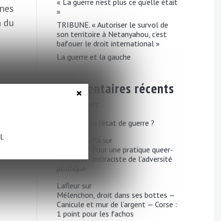
« La guerre n’est plus ce qu’elle était
nnes
»
n du
TRIBUNE. « Autoriser le survol de
son territoire à Netanyahou, c’est
bafouer le droit international »
La guerre et la gauche
Commentaires récents
×
Loïc Le Clerc
sur
À qui profite l’état de guerre ?
l.
Pierre Khalfa
sur
TRIBUNE. Pour une pratique queer-
féministe-antiraciste de l’adversité
politique
Lafleur
sur
Mélenchon, droit dans ses bottes —
Canicule et mur de l’argent — Corse :
1 point pour les fachos